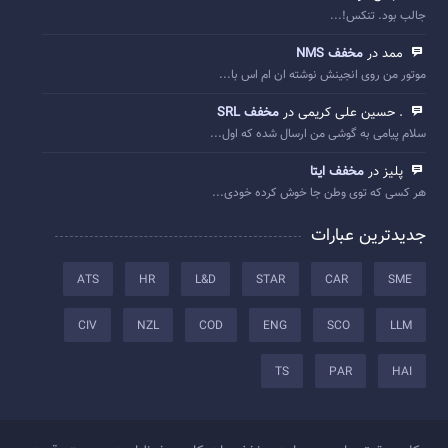
جالب بود. تنکس!...
ممد در
مخفف NMS
موتور من روی انجینش نوشته ان ام اس با...
. حسین علی کریمی در
مخفف SRL
سلام پیامی به گوشی من ارسال شده که اول...
پلیز در
مخفف ایتا
هر کسی که توی وطن جا خوش کرده خودی...
جدیدترین عبارات
ATS
HR
L&D
STAR
CAR
SME
CIV
NZL
COD
ENG
SCO
LLM
TS
PAR
HAI