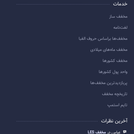
خدمات
مخفف ساز
لغت‌نامه
مخفف‌ها براساس حروف الفبا
مخفف ماه‌های میلادی
مخفف کشورها
واحد پول کشورها
پربازديدترين مخفف‌ها
تاريخچه مخفف
تایم استمپ
آخرین نظرات
عباس در
مخفف LES