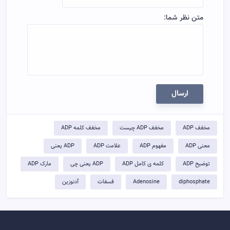
متن نظر شما:
ارسال
مخفف ADP
مخفف ADP چیست
مخفف کلمه ADP
معنی ADP
مفهوم ADP
علامت ADP
ADP یعنی
توضيح ADP
کلمه ی کامل ADP
ADP یعنی چی
مارک ADP
diphosphate
Adenosine
فسفات
آدنوزین