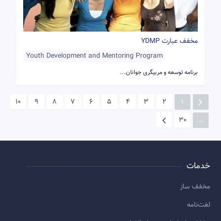
مخفف عبارت YDMP
Youth Development and Mentoring Program
برنامه توسعه و مربیگری جوانان...
10
9
8
7
6
5
4
3
2
1
30
...
خدمات
مخفف ساز
لغت‌نامه