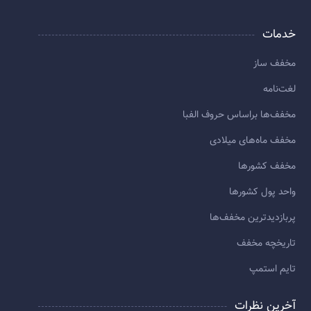
خدمات
مخفف ساز
لغت‌نامه
مخفف‌ها براساس حروف الفبا
مخفف ماه‌های میلادی
مخفف کشورها
واحد پول کشورها
پربازديدترين مخفف‌ها
تاريخچه مخفف
تایم استمپ
آخرین نظرات