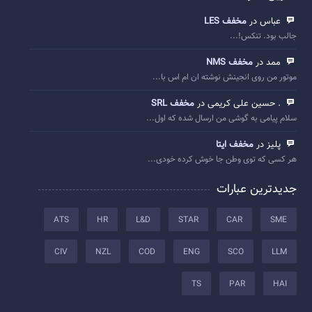
عباس در
مخفف LES
جالب بود. تنکس!...
ممد در
مخفف NMS
موتور من روی انجینش نوشته ان ام اس با...
. حسین علی کریمی در
مخفف SRL
سلام پیامی به گوشی من ارسال شده که اول...
پلیز در
مخفف ایتا
هر کسی که توی وطن جا خوش کرده خودی...
جدیدترین عبارات
ATS
HR
L&D
STAR
CAR
SME
CIV
NZL
COD
ENG
SCO
LLM
TS
PAR
HAI