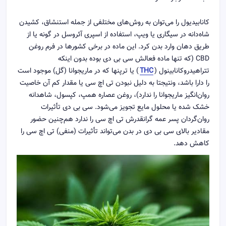
کانابیدیول را می‌توان به روش‌های مختلفی از جمله استنشاق، کشیدن
شاه‌دانه در سیگاری یا ویپ، استفاده از اسپری آئروسل در گونه یا از
طریق دهان وارد بدن کرد. این ماده در برخی کشورها در فرم روغن
CBD (که تنها ماده فعالش سی بی دی بوده بدون اینکه
تتراهیدروکانابینول (
THC
) یا ترپنها که در ماریجوانا (گل) موجود است
را دارا باشد، ونتیجتا به دلیل نبودن تی اچ سی یا مقدار کم آن خاصیت
روان‌انگیز ماریجوانا را ندارد)، روغن عصاره همپ، کپسول، شاهدانه
خشک شده یا محلول مایع تجویز می‌شود. سی بی دی تأثیرات
روان‌گردان پسر عمه گرانقدرش تی اچ سی را ندارد هم‌چنین حضور
مقادیر بالای سی بی دی در بدن می‌تواند تأثیرات (منفی) تی اچ سی را
کاهش دهد.