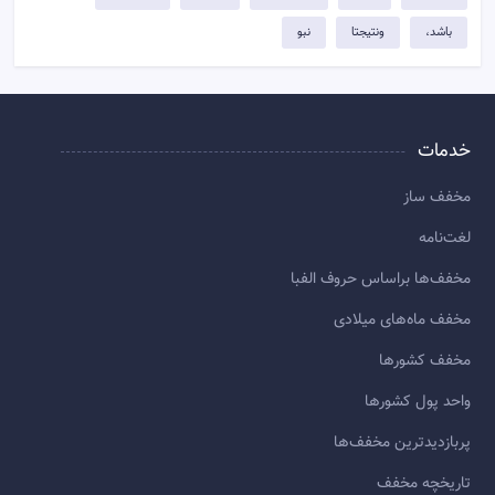
باشد،
ونتیجتا
نبو
خدمات
مخفف ساز
لغت‌نامه
مخفف‌ها براساس حروف الفبا
مخفف ماه‌های میلادی
مخفف کشورها
واحد پول کشورها
پربازديدترين مخفف‌ها
تاريخچه مخفف