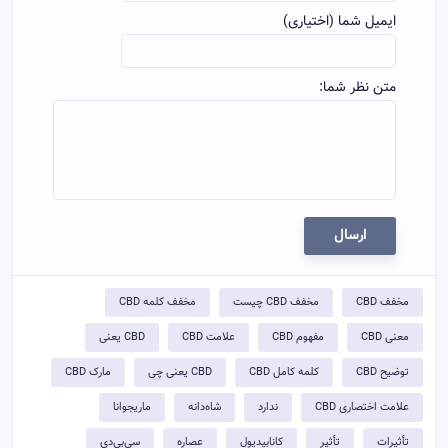
ایمیل شما (اختیاری)
متن نظر شما:
ارسال
مخفف CBD
مخفف CBD چیست
مخفف کلمه CBD
معنی CBD
مفهوم CBD
علامت CBD
CBD یعنی
توضيح CBD
کلمه کامل CBD
CBD یعنی چی
مارک CBD
علامت اختصاری CBD
ندارد
شاه‌دانه
ماریجوانا
تأثیرات
تأثیر
کانابیدیول
عصاره
سی‌بی‌دی