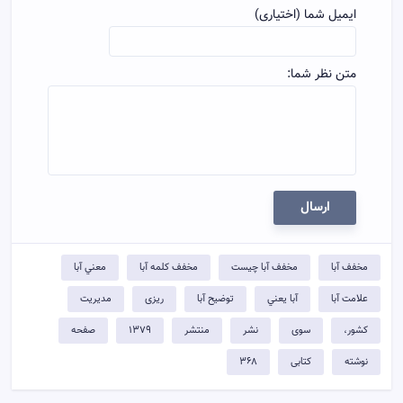
ایمیل شما (اختیاری)
متن نظر شما:
ارسال
مخفف آبا
مخفف آبا چيست
مخفف کلمه آبا
معني آبا
علامت آبا
آبا يعني
توضيح آبا
ریزی
مدیریت
کشور،
سوی
نشر
منتشر
۱۳۷۹
صفحه
نوشته
کتابی
۳۶۸