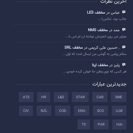
آخرین نظرات
عباس در
مخفف LES
جالب بود. تنکس!...
ممد در
مخفف NMS
موتور من روی انجینش نوشته ان ام اس با...
. حسین علی کریمی در
مخفف SRL
سلام پیامی به گوشی من ارسال شده که اول...
پلیز در
مخفف ایتا
هر کسی که توی وطن جا خوش کرده خودی...
جدیدترین عبارات
ATS
HR
L&D
STAR
CAR
SME
CIV
NZL
COD
ENG
SCO
LLM
TS
PAR
HAI