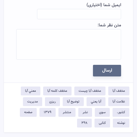
ایمیل شما (اختیاری)
متن نظر شما:
ارسال
مخفف آبا
مخفف آبا چيست
مخفف کلمه آبا
معني آبا
علامت آبا
آبا يعني
توضيح آبا
ریزی
مدیریت
کشور،
سوی
نشر
منتشر
۱۳۷۹
صفحه
نوشته
کتابی
۳۶۸