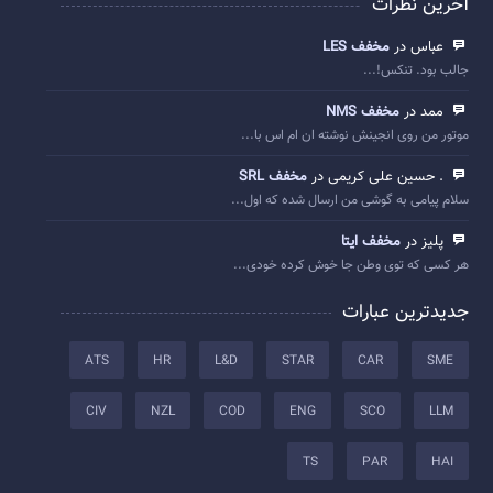
آخرین نظرات
عباس در
مخفف LES
جالب بود. تنکس!...
ممد در
مخفف NMS
موتور من روی انجینش نوشته ان ام اس با...
. حسین علی کریمی در
مخفف SRL
سلام پیامی به گوشی من ارسال شده که اول...
پلیز در
مخفف ایتا
هر کسی که توی وطن جا خوش کرده خودی...
جدیدترین عبارات
ATS
HR
L&D
STAR
CAR
SME
CIV
NZL
COD
ENG
SCO
LLM
TS
PAR
HAI