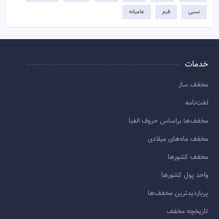
نسبی
فرم
عامیانه
خدمات
مخفف ساز
لغت‌نامه
مخفف‌ها براساس حروف الفبا
مخفف ماه‌های میلادی
مخفف کشورها
واحد پول کشورها
پربازديدترين مخفف‌ها
تاريخچه مخفف