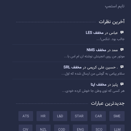
تایم استمپ
آخرین نظرات
عباس در
مخفف LES
جالب بود. تنکس!...
ممد در
مخفف NMS
موتور من روی انجینش نوشته ان ام اس با...
. حسین علی کریمی در
مخفف SRL
سلام پیامی به گوشی من ارسال شده که اول...
پلیز در
مخفف ایتا
هر کسی که توی وطن جا خوش کرده خودی...
جدیدترین عبارات
ATS
HR
L&D
STAR
CAR
SME
CIV
NZL
COD
ENG
SCO
LLM