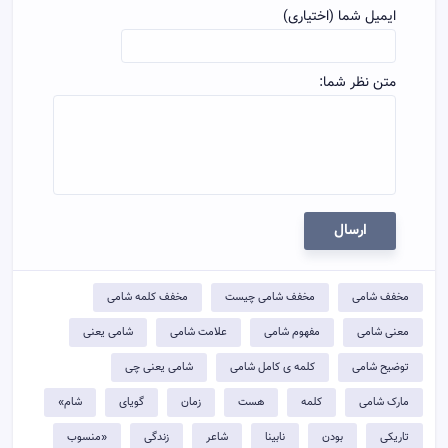
ایمیل شما (اختیاری)
متن نظر شما:
ارسال
مخفف شامی
مخفف شامی چیست
مخفف کلمه شامی
معنی شامی
مفهوم شامی
علامت شامی
شامی یعنی
توضيح شامی
کلمه ی کامل شامی
شامی یعنی چی
مارک شامی
کلمه
هست
زمان
گویای
شام»
تاریکی
بودن
نابینا
شاعر
زندگی
«منسوب