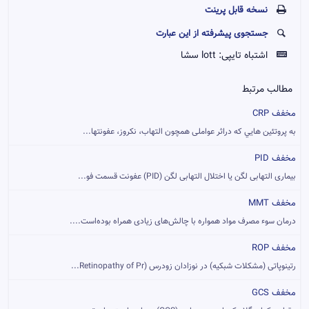
نسخه قابل پرينت
جستجوی پیشرفته از این عبارت
اشتباه تایپی:
lott سشا
مطالب مرتبط
مخفف CRP
به پروتئين هايي که دراثر عواملی همچون التهاب، نکروز، عفونتها...
مخفف PID
بیماری التهابی لگن یا اختلال التهابی لگن (PID) عفونت قسمت فو...
مخفف MMT
درمان سوء مصرف مواد همواره با چالش‌های زیادی همراه بوده‌است....
مخفف ROP
رتینوپاتی (مشکلات شبکیه) در نوزادان زودرس (Retinopathy of Pr...
مخفف GCS