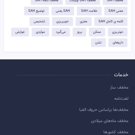
مخفف SAH
مخفف SAH چیست
مخفف کلمه SAH
معنی SAH
علامت SAH
SAH یعنی
توضيح SAH
کلمه ی کامل SAH
مغزی
خون‌ریزی
تشخیص
خونریزی
ممکن
بروز
می‌گیرد
مواردی
عوارض
داروهای
تشن
خدمات
مخفف ساز
لغت‌نامه
مخفف‌ها براساس حروف الفبا
مخفف ماه‌های میلادی
مخفف کشورها