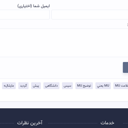
ایمیل شما (اختیاری)
لامت MU
MU يعني
توضيح MU
سپس
دانشگاهی
پیش
گردید
مارشال»
خدمات
آخرین نظرات