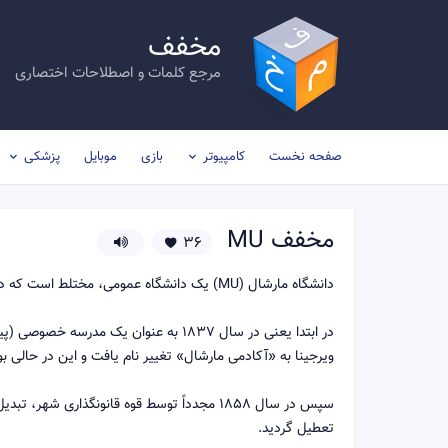
مخفف
مرجع کلمات و اصطلاحات اختصاری
صفحه نخست
کامپیوتر
بازی
موبایل
پزشکی
مخفف
MU
36
دانشگاه مارشال (MU) یک دانشگاه عمومی، مختلط است که در «هانتینگتون» ایالت «وست ویرجینیا» قرار دارد.
ویرجینا به «آکادمی مارشال» تغییر نام یافت و این در حالی ب
تعطیل گردید.