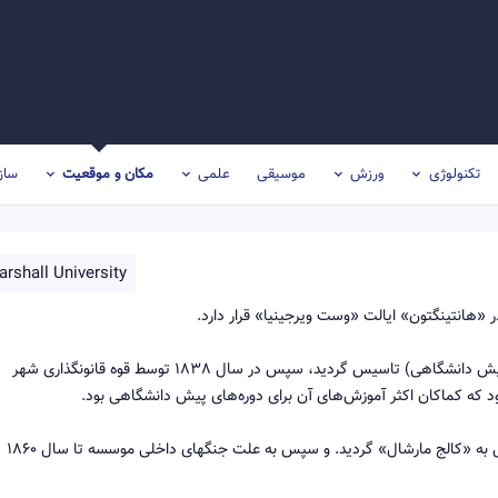
تکنولوژی
ورزش
موسیقی
علمی
مکان و موقعیت
ساز
rshall University
در ابتدا یعنی در سال 1837 به عنوان یک مدرسه خصوصی (پیش دانشگاهی) تاسیس گردید، سپس در سال 1838 توسط قوه قانونگذاری شهر
ود که کماکان اکثر آموزش‌های آن برای دوره‌های پیش دانشگاهی بود.
سپس در سال 1858 مجدداً توسط قوه قانونگذاری شهر، تبدیل به «کالج مارشال» گردید. و سپس به علت جنگهای داخلی موسسه تا سال 1860