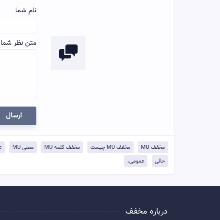
نام شما
متن نظر شما:
ارسال
مخفف MU
مخفف MU چيست
مخفف کلمه MU
معني MU
ع
حالی
عمومی،
درباره مخفف