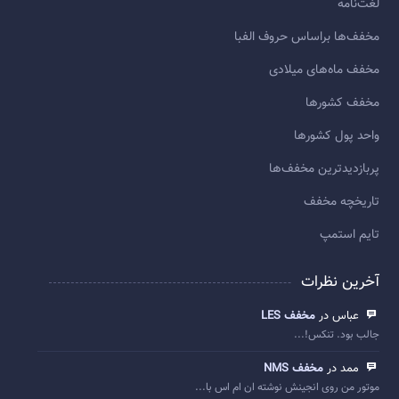
لغت‌نامه
مخفف‌ها براساس حروف الفبا
مخفف ماه‌های میلادی
مخفف کشورها
واحد پول کشورها
پربازديدترين مخفف‌ها
تاريخچه مخفف
تایم استمپ
آخرین نظرات
عباس در
مخفف LES
جالب بود. تنکس!...
ممد در
مخفف NMS
موتور من روی انجینش نوشته ان ام اس با...