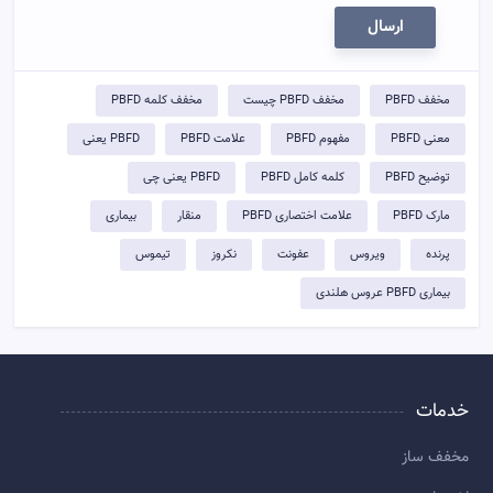
ارسال
مخفف PBFD
مخفف PBFD چیست
مخفف کلمه PBFD
معنی PBFD
مفهوم PBFD
علامت PBFD
PBFD یعنی
توضيح PBFD
کلمه کامل PBFD
PBFD یعنی چی
مارک PBFD
علامت اختصاری PBFD
منقار
بیماری
پرنده
ویروس
عفونت
نکروز
تیموس
بیماری PBFD عروس هلندی
خدمات
مخفف ساز