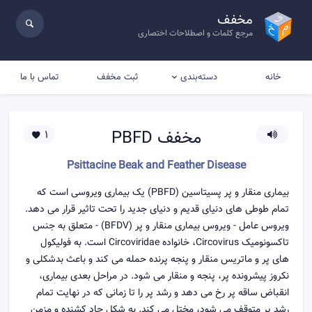
مخفف
مرجع کلمات و اصطلاحات اختصاری
خانه
ثبت مخفف
تماس با ما
دسته‌بندی
مخفف
PBFD
1
Psittacine Beak and Feather Disease
بیماری منقار و پر پسیتاسین (PBFD) یک بیماری ویروسی است که
تمام طوطی های دنیای قدیم و دنیای جدید را تحت تاثیر قرار می دهد.
ویروس عامل - ویروس بیماری منقار و پر (BFDV) - متعلق به جنس
تاکسونومیک Circovirus، خانواده Circoviridae است. به فولیکول
های پر و ماتریس منقار و پنجه پرنده حمله می کند و باعث بدشکلی و
نکروز پیشرونده پر، پنجه و منقار می شود. در مراحل بعدی بیماری،
انقباض ساقه پر رخ می دهد و رشد پر را تا زمانی که در نهایت تمام
رشد پر متوقف می شود، مختل می کند. به شکل حاد کشنده و مزمن