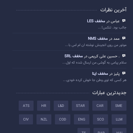
آخرین نظرات
عباس در
مخفف LES
جالب بود. تنکس!...
ممد در
مخفف NMS
موتور من روی انجینش نوشته ان ام اس با...
. حسین علی کریمی در
مخفف SRL
سلام پیامی به گوشی من ارسال شده که اول...
پلیز در
مخفف ایتا
هر کسی که توی وطن جا خوش کرده خودی...
جدیدترین عبارات
ATS
HR
L&D
STAR
CAR
SME
CIV
NZL
COD
ENG
SCO
LLM