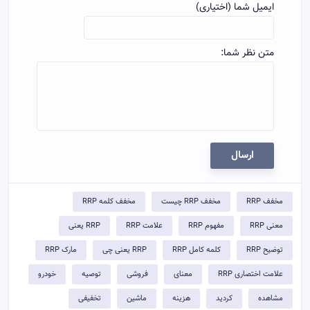
ایمیل شما (اختیاری)
متن نظر شما:
ارسال
مخفف RRP
مخفف RRP چیست
مخفف کلمه RRP
معنی RRP
مفهوم RRP
علامت RRP
RRP یعنی
توضيح RRP
کلمه کامل RRP
RRP یعنی چی
مارک RRP
علامت اختصاری RRP
معنای
فروشی
توصیه
خودرو
مشاهده
کردید
هزینه
ماشین
تخفیفی