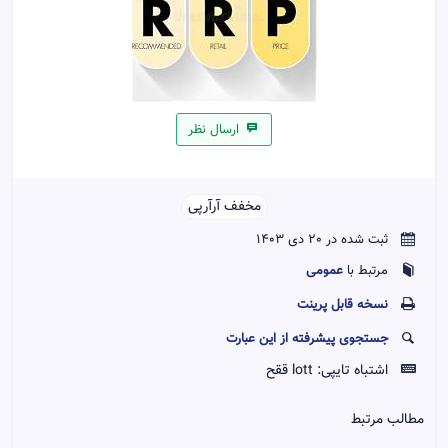
ارسال نظر
مخفف آر‌آر‌پی‌‌
ثبت شده در 20 دی 1403
عمومی
مرتبط با
نسخه قابل پرينت
جستجوی پیشرفته از این عبارت
اشتباه تایپی:
lott ققح
مطالب مرتبط