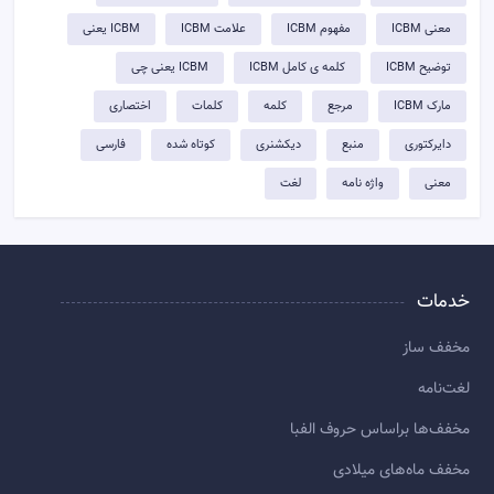
معنی ICBM
مفهوم ICBM
علامت ICBM
ICBM یعنی
توضيح ICBM
کلمه ی کامل ICBM
ICBM یعنی چی
مارک ICBM
مرجع
کلمه
کلمات
اختصاری
دایرکتوری
منبع
دیکشنری
کوتاه شده
فارسی
معنی
واژه نامه
لغت
خدمات
مخفف ساز
لغت‌نامه
مخفف‌ها براساس حروف الفبا
مخفف ماه‌های میلادی