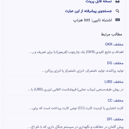
نسخه قابل پرينت
جستجوی پیشرفته از این عبارت
اشتباه تایپی:
lott هزذپ
مطالب مرتبط
مخفف OKR
اهداف و نتایج کلیدی (OKR) یک چارچوب (فریمورک) برای تعریف و ر...
مخفف DG
تولید پراکنده، تولید نامتمرکز، انرژی نامتمرکز یا انرژی پراکن...
مخفف LIBS
در روش طیف‌سنجی (بیناب نمایی) فروشکست القایی لیزری (LIBS) با...
مخفف CC
کارت اعتباری یا کردیت کارت (CC) نوعی کارت پرداخت است که برای...
مخفف SFI
پیش گامان در حفاظت و نگهداری در سیستم جنگل داری که با نام اخ...