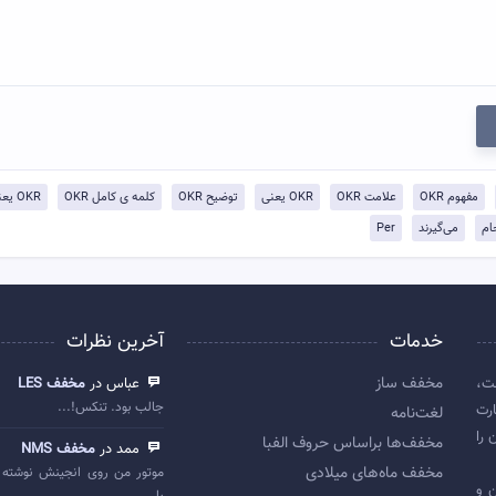
مفهوم OKR
علامت OKR
OKR یعنی
توضيح OKR
کلمه ی کامل OKR
OKR یعنی چی
ام
می‌گیرند
Per
خدمات
آخرین نظرات
مخفف ساز
ت،
عباس در
مخفف LES
جالب بود. تنکس!...
رت
لغت‌نامه
 را
مخفف‌ها براساس حروف الفبا
ممد در
مخفف NMS
مخفف ماه‌های میلادی
موتور من روی انجینش نوشته 
 اولین و