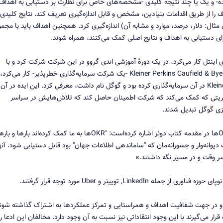
 و یک یا چند نتیجه کلیدی -مشخصه‌های خاص برای نظارت بر دستیابی به اهداف-
 رسیدن به اهداف را از طریق اقدامات بنیادین، مشخص و قابل اندازه‌گیری تعریف کند. نتایج کلیدی 
یگری (به عنوان مثال: دلار، درصد، موارد و مشابه آن) اندازه‌گیری کرد. همچنین اهداف باید با مجم
 برای دستیابی به اهداف و نتایج اصلی کمک می‌کنند، همراه شوند.
نده برای اینتل کار می‌کرد، در یک دورهٔ آموزشی اندی گروو در این شرکت شرکت کرد و با
نظریه OKRها آشنا شد. در سال ۱۹۹۹ که دوئر برای شرکت Kleiner Perkins Caufield & Byers -یک شرکت سرمایه‌گذاری خطرپذیر- کار می‌کرد،
ایده OKRها را به استارتاپ که Kleiner Perkins Caufield & Byers در آن سرمایه‌گذاری کرده بود و گوگل نام داشت، معرفی کرد. این ایده در آن
 یک «راهکار مدیریتی که کمک می‌کند که شرکت اطمینان حاصل کند که تلاش‌هایش در سراسر
زی گوگل تبدیل شدند.
لری پیج، مدیر عامل آلفابت و یکی از بنیانگذاران گوگل، به OKRها در مقدمه کتاب دوئر اشاره کرده‌است: "OKRها به ما کمک کرده‌اند بارها و ب
مأموریت دیوانه‌وار و جسورانه‌مان که "ساماندهی اطلاعات جهان" بود قابل دستیابی شود. آنه
 وقت و در مسیر نگه داشتند.»
ها و در جهت شفافیت اهداف و همراستایی و تمرکز عملکردها به اشتراک گذاشته شون
 قرار می‌گیرند با این وجود انتقاداتی نیز نسبت به آن وجود دارد. مخالفان این ادعا را