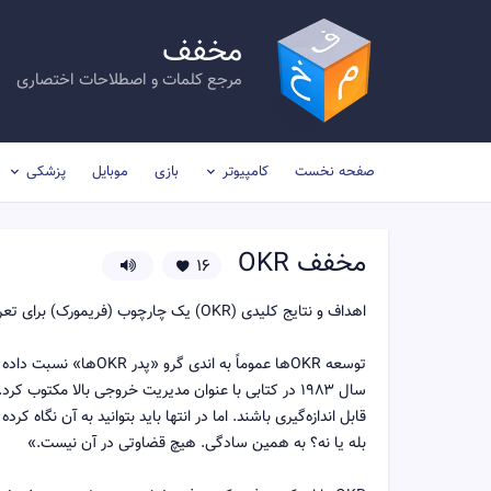
مخفف
مرجع کلمات و اصطلاحات اختصاری
صفحه نخست
کامپیوتر
بازی
موبایل
پزشکی
مخفف
OKR
16
اهداف و نتایج کلیدی (OKR) یک چارچوب (فریمورک) برای تعریف و ردیابی اهداف و نتایج آنها است.
توسعه OKRها عموماً به 
سال ۱۹۸۳ در کتابی با عنوان مدیریت خروجی بالا مکتوب 
قابل اندازه‌گیری باشند. اما در انتها باید بتوانید به آن نگاه کرده
بله یا نه؟ به همین سادگی. هیچ قضاوتی در آن نیست.»