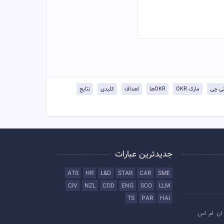
مارک OKR
OKRها
اهداف
کلیدی
نتایج
جدیدترین عبارات
ATS
HR
L&D
STAR
CAR
SME
CIV
NZL
COD
ENG
SCO
LLM
TS
PAR
HAI
ان ام اس