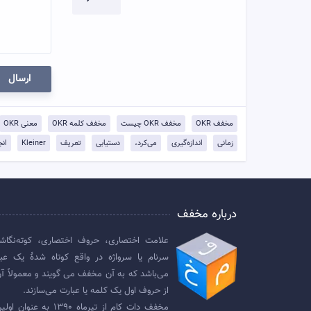
ارسال
مخفف OKR
مخفف OKR چیست
مخفف کلمه OKR
معنی OKR
زمانی
اندازه‌گیری
می‌کرد،
دستیابی
تعریف
Kleiner
انج
درباره مخفف
علامت اختصاری، حروف اختصاری، کوته‌نگاش
سرنام یا سرواژه در واقع کوتاه شدهٔ یک عبا
می‌باشد که به آن مخفف می گویند و معمولاً آن
از حروف اول یک کلمه یا عبارت می‌سازند.
مخفف دات کام از تیرماه ۱۳۹۰ به عنوان