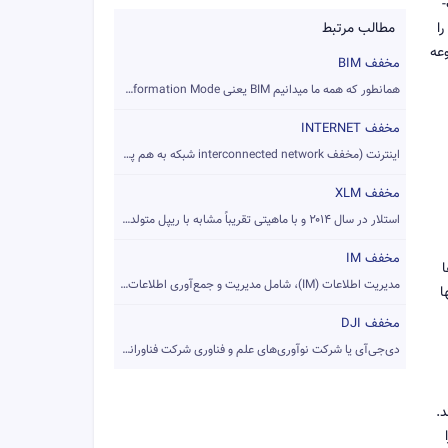
را
مطالب مرتبط
وعه
مخفف BIM
همانطور که همه ما میدانیم BIM یعنی Building Information Mode...
مخفف INTERNET
اینترنت (مخفف interconnected network شبکه به هم پیوسته) را ب...
مخفف XLM
استلار در سال ۲۰۱۴ و با ماهیتی تقریباً مشابه با ریپل متولد ش...
مخفف IM
ارها
مدیریت اطلاعات (IM)، شامل مدیریت و جمع‌آوری اطلاعات از یک یا...
ا
مخفف DJI
دی‌جی‌آی یا شرکت نوآوری‌های علم و فناوری شرکت فناورانه چینی ...
د.