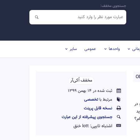
جستجوی مخفف:
مانی
واحدها
عمومی
سایر
O
مخفف اُ‌کی‌آر‌‌
ثبت شده در 14 بهمن 1399
مرتبط با
تخصصی
و در
نسخه قابل پرينت
ید
جستجوی پیشرفته از این عبارت
ام؟
اشتباه تایپی:
lott خنق