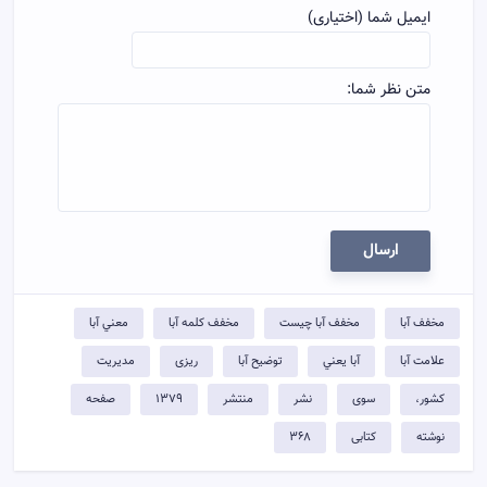
ایمیل شما (اختیاری)
متن نظر شما:
ارسال
مخفف آبا
مخفف آبا چيست
مخفف کلمه آبا
معني آبا
علامت آبا
آبا يعني
توضيح آبا
ریزی
مدیریت
کشور،
سوی
نشر
منتشر
۱۳۷۹
صفحه
نوشته
کتابی
۳۶۸