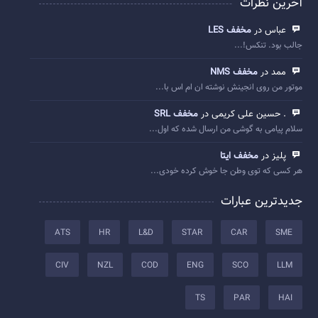
آخرین نظرات
عباس در
مخفف LES
جالب بود. تنکس!...
ممد در
مخفف NMS
موتور من روی انجینش نوشته ان ام اس با...
. حسین علی کریمی در
مخفف SRL
سلام پیامی به گوشی من ارسال شده که اول...
پلیز در
مخفف ایتا
هر کسی که توی وطن جا خوش کرده خودی...
جدیدترین عبارات
ATS
HR
L&D
STAR
CAR
SME
CIV
NZL
COD
ENG
SCO
LLM
TS
PAR
HAI