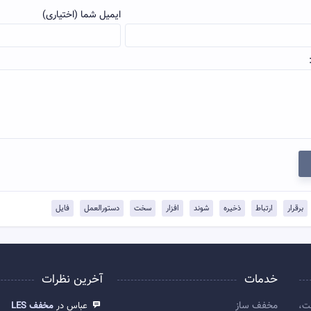
ایمیل شما (اختیاری)
برقرار
ارتباط
ذخیره
شوند
افزار
سخت
دستورالعمل
فایل
خدمات
آخرین نظرات
مخفف ساز
ت،
عباس در
مخفف LES