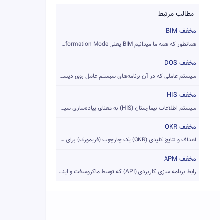
مطالب مرتبط
مخفف BIM
همانطور که همه ما میدانیم BIM یعنی Building Information Mode...
مخفف DOS
سیستم عاملی که در آن برنامه‌های سیستم عامل روی دیسک‌های مغنا...
مخفف HIS
سیستم اطلاعات بیمارستان (HIS) به معنای پیاده‌سازی سیستم یکپا...
مخفف OKR
اهداف و نتایج کلیدی (OKR) یک چارچوب (فریمورک) برای تعریف و ر...
مخفف APM
رابط برنامه سازی کاربردی (API) که توسط ماکروسافت و اینتل ارا...