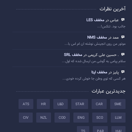
آخرین نظرات
عباس در
مخفف LES
جالب بود. تنکس!...
ممد در
مخفف NMS
موتور من روی انجینش نوشته ان ام اس با...
. حسین علی کریمی در
مخفف SRL
سلام پیامی به گوشی من ارسال شده که اول...
پلیز در
مخفف ایتا
هر کسی که توی وطن جا خوش کرده خودی...
جدیدترین عبارات
ATS
HR
L&D
STAR
CAR
SME
CIV
NZL
COD
ENG
SCO
LLM
TS
PAR
HAI