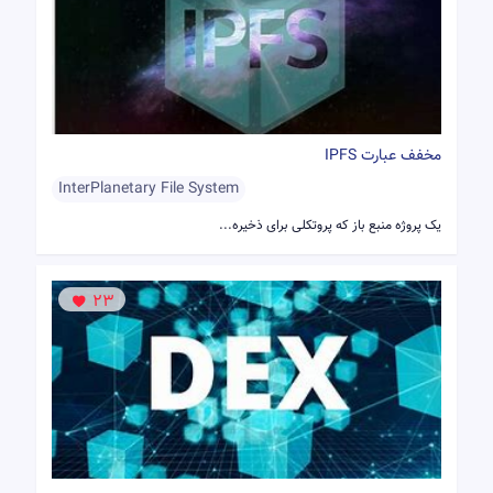
مخفف عبارت IPFS
InterPlanetary File System
یک پروژه منبع باز که پروتکلی برای ذخیره...
23