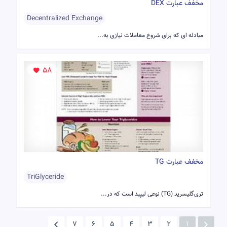
مخفف عبارت DEX
Decentralized Exchange
مبادله ای که برای شروع معاملات نیازی به...
58
مخفف عبارت TG
TriGlyceride
تری‌گلیسرید (TG) نوعی لیپید است که در...
7
6
5
4
3
2
1