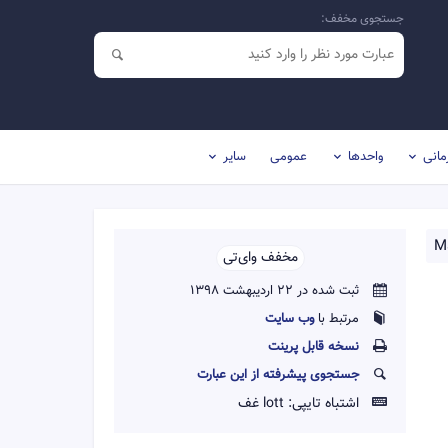
جستجوی مخفف:
مانی
واحدها
عمومی
سایر
M
مخفف وای‌تی‌‌
ثبت شده در 22 اردیبهشت 1398
مرتبط با
وب سایت
نسخه قابل پرينت
جستجوی پیشرفته از این عبارت
اشتباه تایپی:
lott غف