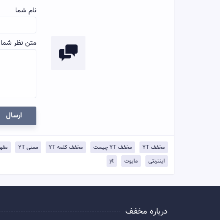
نام شما
متن نظر شما:
ارسال
مخفف YT
مخفف YT چیست
مخفف کلمه YT
معنی YT
مفهوم
اینترنتی
مایوت
‎yt‏
درباره مخفف