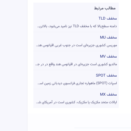
مطالب مرتبط
مخفف TLD
دامنه سطح‌بالا که با مخفف TLD نیز نامید می‌شود، بالاترین سطح...
مخفف MU
موریس کشوری جزیره‌ای است در جنوب غربی اقیانوس هند، در حدود ۹...
مخفف MV
مالدیو کشوری است جزیره‌ای در اقیانوس هند واقع در در جنوب غرب...
مخفف SPOT
اسپات (SPOT) ماهواره تجاری فرانسوی دیدبانی زمین است که تصاوی...
مخفف MX
ایالات متحد مکزیک یا مکزیک، کشوری است در آمریکای شمالی. این ...