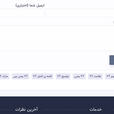
ایمیل شما (اختیاری)
 YT
علامت YT
YT یعنی
توضيح YT
کلمه ی کامل YT
YT یعنی چی
مارک YT
خدمات
آخرین نظرات