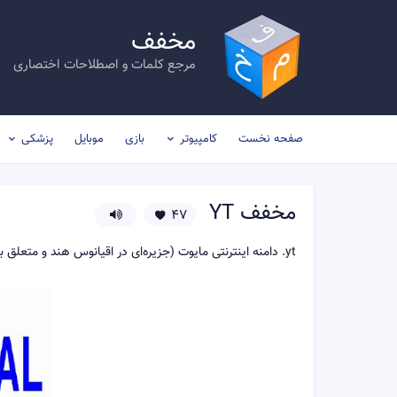
مخفف
مرجع کلمات و اصطلاحات اختصاری
صفحه نخست
کامپیوتر
بازی
موبایل
پزشکی
مخفف
YT
47
‎.yt‏ دامنه اینترنتی مایوت (جزیره‌ای در اقیانوس هند و متعلق به فرانسه) است.