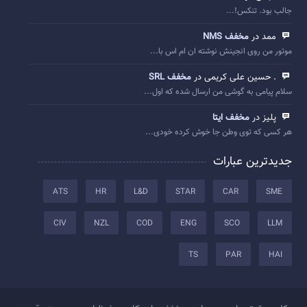
جالب بود. تنکس!...
ممد در
مخفف NMS
موتور من روی انجینش نوشته ان ام اس با...
. حسین علی کریمی در
مخفف SRL
سلام پیامی به گوشی من ارسال شده که اول...
پلیز در
مخفف ایتا
هر کسی که توی وطن جا خوش کرده خودی...
جدیدترین عبارات
ATS
HR
L&D
STAR
CAR
SME
CIV
NZL
COD
ENG
SCO
LLM
TS
PAR
HAI