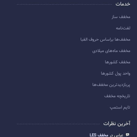
خدمات
مخفف ساز
لغت‌نامه
مخفف‌ها براساس حروف الفبا
مخفف ماه‌های میلادی
مخفف کشورها
واحد پول کشورها
پربازديدترين مخفف‌ها
تاريخچه مخفف
تایم استمپ
آخرین نظرات
عباس در
مخفف LES