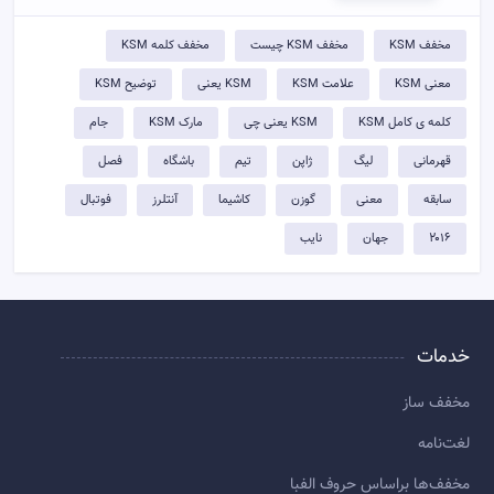
مخفف KSM
مخفف KSM چیست
مخفف کلمه KSM
معنی KSM
علامت KSM
KSM یعنی
توضيح KSM
کلمه ی کامل KSM
KSM یعنی چی
مارک KSM
جام
قهرمانی
لیگ
ژاپن
تیم
باشگاه
فصل
سابقه
معنی
گوزن
کاشیما
آنتلرز
فوتبال
۲۰۱۶
جهان
نایب
خدمات
مخفف ساز
لغت‌نامه
مخفف‌ها براساس حروف الفبا