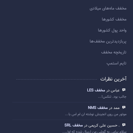
مخفف ماه‌های میلادی
مخفف کشورها
واحد پول کشورها
پربازديدترين مخفف‌ها
تاريخچه مخفف
تایم استمپ
آخرین نظرات
عباس در
مخفف LES
جالب بود. تنکس!...
ممد در
مخفف NMS
موتور من روی انجینش نوشته ان ام اس با...
. حسین علی کریمی در
مخفف SRL
سلام پیامی به گوشی من ارسال شده که اول...