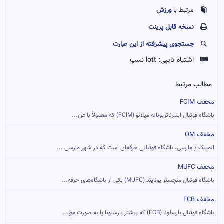
ورزش
مرتبط با
نسخه قابل پرينت
جستجوی پیشرفته از این عبارت
اشتباه تایپی:
lott نسپ
مطالب مرتبط
مخفف FCIM
باشگاه فوتبال اینترناتزیوناله میلانو (FCIM) که معمولاً با عن...
مخفف OM
المپیک دِ مارسی، باشگاه فوتبالی حرفه‌ای است که در شهر مارسی ...
مخفف MUFC
باشگاه فوتبال منچستر یونایتد (MUFC)‏ یکی از باشگاه‌های حرفه‌...
مخفف FCB
باشگاه فوتبال بارسلونا (FCB) که بیشتر بارسلونا یا به صورت مخ...