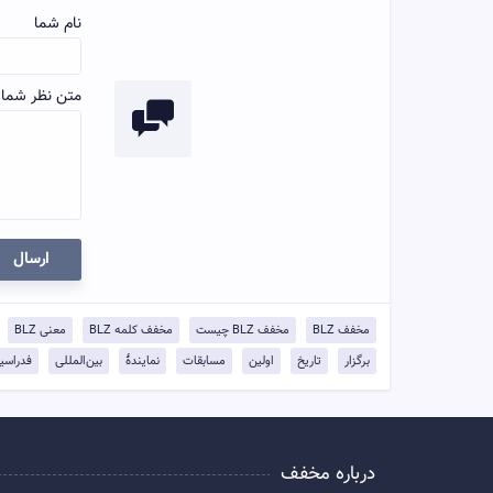
نام شما
متن نظر شما:
ارسال
مخفف BLZ
مخفف BLZ چیست
مخفف کلمه BLZ
معنی BLZ
برگزار
تاریخ
اولین
مسابقات
نمایندهٔ
بین‌المللی
فدراسی
درباره مخفف