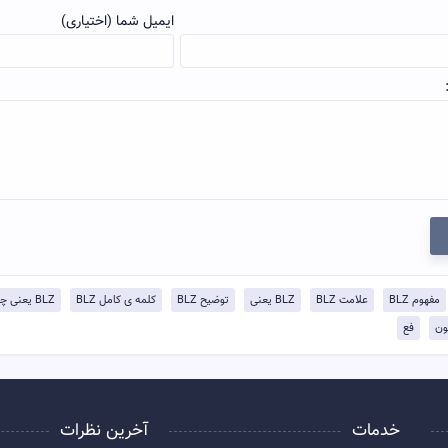
ایمیل شما (اختیاری)
مفهوم BLZ
علامت BLZ
BLZ یعنی
توضيح BLZ
کلمه ی کامل BLZ
BLZ یعنی چی
ون
فع
خدمات
آخرین نظرات