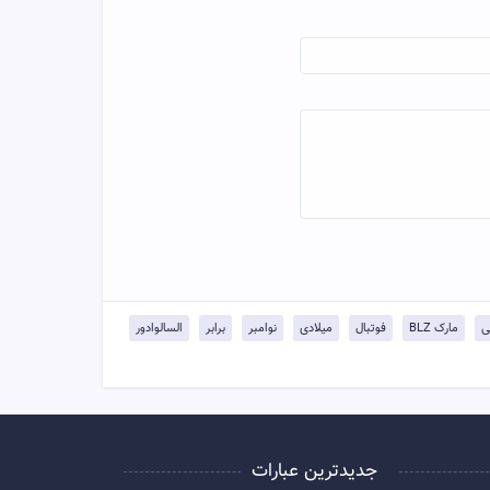
مارک BLZ
فوتبال
میلادی
نوامبر
برابر
السالوادور
جدیدترین عبارات