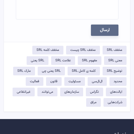
ارسال
مخفف SRL
مخفف SRL چیست
مخفف کلمه SRL
معنی SRL
مفهوم SRL
علامت SRL
SRL یعنی
توضيح SRL
کلمه ی کامل SRL
SRL یعنی چی
مارک SRL
محدود
ال‌ال‌سی
مسئولیت
قانون
فعالیت
ایالت‌های
تگزاس
سازمان‌های
می‌توانند
غیرانتفاعی
شرکت‌هایی
مراق