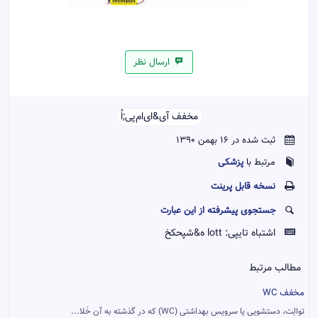
ارسال نظر
مخفف آی‌&‌ای‌ام‌پی‌;‌اُ‌‌
ثبت شده در 16 بهمن 1390
پزشکی
مرتبط با
نسخه قابل پرينت
جستجوی پیشرفته از این عبارت
اشتباه تایپی:
lott ه&شپحکخ
مطالب مرتبط
مخفف WC
توالِت، دستشویی یا سرویس بهداشتی (WC) که در گذشته به آن خَلا...