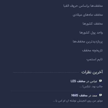
مخفف‌ها براساس حروف الفبا
مخفف ماه‌های میلادی
مخفف کشورها
واحد پول کشورها
پربازديدترين مخفف‌ها
تاريخچه مخفف
تایم استمپ
آخرین نظرات
عباس در
مخفف LES
جالب بود. تنکس!...
ممد در
مخفف NMS
موتور من روی انجینش نوشته ان ام اس با...