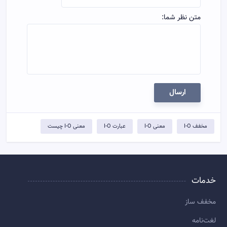
متن نظر شما:
ارسال
مخفف I-O
معنی I-O
عبارت I-O
معنی I-O چیست
خدمات
مخفف ساز
لغت‌نامه