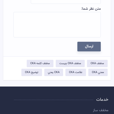
متن نظر شما:
ارسال
مخفف CKA
مخفف CKA چيست
مخفف کلمه CKA
معني CKA
علامت CKA
CKA يعني
توضيح CKA
خدمات
مخفف ساز