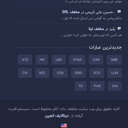
موتور من روی انجینش نوشته ان ام اس با...
. حسین علی کریمی در
مخفف SRL
سلام پیامی به گوشی من ارسال شده که اول...
پلیز در
مخفف ایتا
هر کسی که توی وطن جا خوش کرده خودی...
جدیدترین عبارات
ATS
HR
L&D
STAR
CAR
SME
CIV
NZL
COD
ENG
SCO
LLM
TS
PAR
HAI
کلیه حقوق برای وب سایت مخفف دات کام محفوظ است. سیستم قدرت
گرفته از:
دیتالایف انجین