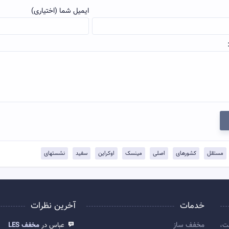
ایمیل شما (اختیاری)
مستقل
کشورهای
اصلی
مینسک
اوکراین
سفید
نشستهای
خدمات
آخرین نظرات
مخفف ساز
ت،
عباس در
مخفف LES