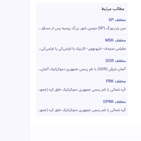
مطالب مرتبط
مخفف SP
سن پترزبورگ (SP) دومین شهر بزرگ روسیه پس از مسکو می‌باشد که ...
مخفف MSK
مقیاس مدودف–شپونهویر–کارنیک یا ام‌اس‌کی یا ام‌اس‌کی-۶۴ (MSK ...
مخفف GDR
آلمان شرقی (GDR) با نام رسمی جمهوری دموکراتیک آلمان دولتی کم...
مخفف PRK
کُره شمالی با نام رسمی جمهوری دموکراتیک خلق کره (جمهوری دموک...
مخفف DPRK
کُره شمالی با نام رسمی جمهوری دموکراتیک خلق کره (جمهوری دموک...