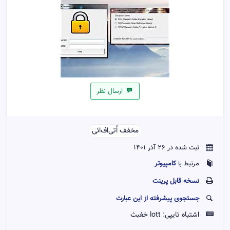
ارسال نظر
مخفف اُ‌تی‌اف‌ائی‌‌
ثبت شده در 26 آذر 1401
کامپیوتر
مرتبط با
نسخه قابل پرينت
جستجوی پیشرفته از این عبارت
اشتباه تایپی:
lott خفبث