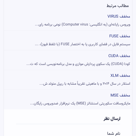
مطالب مرتبط
مخفف VIRUS
ویروس رایانه‌ای (به انگلیسی: Computer virus) نوعی برنامه رای...
مخفف FUSE
سیستم فایل در فضای کاربری یا به اختصار FUSE (با تلفظ فیوز)، ...
مخفف CUDA
کودا (CUDA) یک سکوی پردازش موازی و مدل برنامه‌نویسی است که ت...
مخفف XLM
استلار در سال ۲۰۱۴ و با ماهیتی تقریباً مشابه با ریپل متولد ش...
مخفف MSE
مایکروسافت سکوریتی اسنشالز (MSE) یک نرم‌افزار ضدویروس رایگان...
ارسال نظر
نام شما