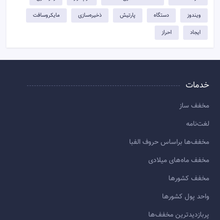
ویندوز
دستگاه
پارتیش
ذخیره‌سازی
مایکروسافت
ایجاد
احراز
خدمات
مخفف ساز
لغت‌نامه
مخفف‌ها براساس حروف الفبا
مخفف ماه‌های میلادی
مخفف کشورها
واحد پول کشورها
پربازديدترين مخفف‌ها