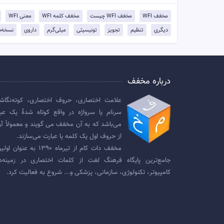
مخفف WFI
مخفف WFI چیست
مخفف کلمه WFI
معنی WFI
دیگری
تنظیم
تجویز
تونیسیتی
میلی‌گرم
داروی
نسخه‌ه
درباره مخفف
علامت اختصاری، حروف اختصاری، کوته‌نگاش
سرنام یا سرواژه در واقع کوتاه شدهٔ یک عبا
می‌باشد که به آن مخفف می گویند و معمولاً آن
از حروف اول یک کلمه یا عبارت می‌سازند.
مخفف دات کام از تیرماه ۱۳۹۰ به عنوان
جامع‌ترین پایگاه فرهنگ لغت از کلمات اختصاری در زمینه‌ه
کامپیوتر، تکنولوژی، سازمانی، پزشکی و... شروع به فعالیت کرد.