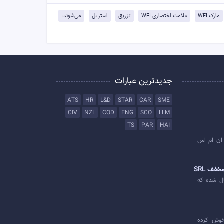
مارک WFI
علامت اختصاری WFI
تزریق
استریل
می‌شوند،
جدیدترین عبارات
ATS
HR
L&D
STAR
CAR
SME
CIV
NZL
COD
ENG
SCO
LLM
TS
PAR
HAI
ان ام اس
خفف SRL
ل شده که
وش کرده