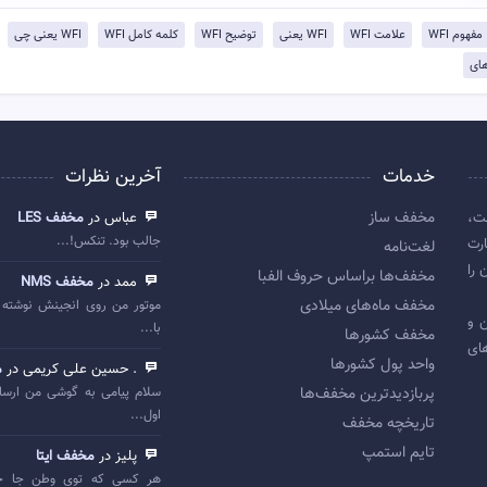
مفهوم WFI
علامت WFI
WFI یعنی
توضيح WFI
کلمه کامل WFI
WFI یعنی چی
ای
خدمات
آخرین نظرات
مخفف ساز
ت،
عباس در
مخفف LES
جالب بود. تنکس!...
رت
لغت‌نامه
 را
مخفف‌ها براساس حروف الفبا
ممد در
مخفف NMS
مخفف ماه‌های میلادی
موتور من روی انجینش نوشته 
 اولین و
با...
مخفف کشورها
ای
واحد پول کشورها
. حسین علی کریمی در
م
پربازديدترين مخفف‌ها
سلام پیامی به گوشی من ارسا
اول...
تاريخچه مخفف
تایم استمپ
پلیز در
مخفف ایتا
هر کسی که توی وطن جا خ