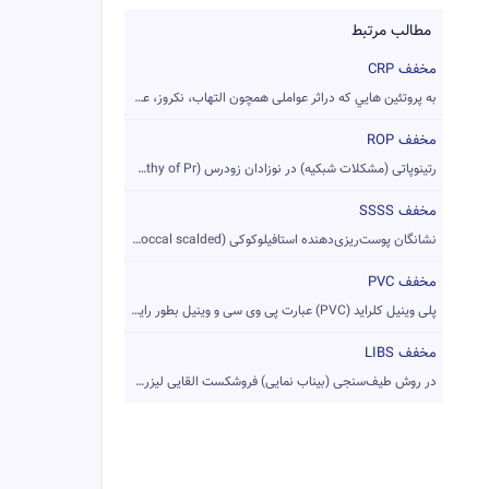
مطالب مرتبط
مخفف CRP
به پروتئين هايي که دراثر عواملی همچون التهاب، نکروز، عفونتها...
مخفف ROP
رتینوپاتی (مشکلات شبکیه) در نوزادان زودرس (Retinopathy of Pr...
مخفف SSSS
نشانگان پوست‌ریزی‌دهنده استافیلوکوکی (Staphylococcal scalded...
مخفف PVC
پلی وینیل کلراید (PVC) عبارت پی وی سی و وینیل بطور رایج نه ت...
مخفف LIBS
در روش طیف‌سنجی (بیناب نمایی) فروشکست القایی لیزری (LIBS) با...