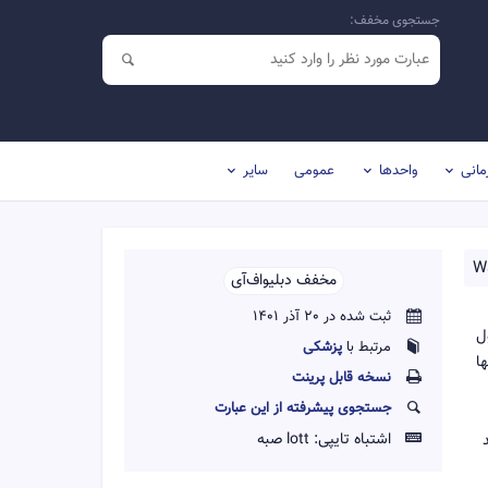
جستجوی مخفف:
مانی
واحدها
عمومی
سایر
Wa
مخفف دبلیو‌اف‌آی‌‌
ثبت شده در 20 آذر 1401
ل
مرتبط با
پزشکی
ا
نسخه قابل پرينت
جستجوی پیشرفته از این عبارت
اشتباه تایپی:
lott صبه