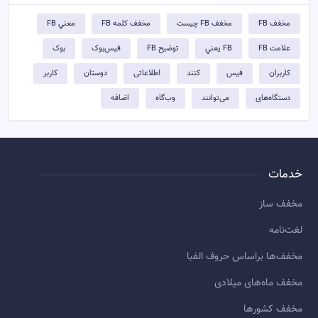
مخفف FB
مخفف FB چيست
مخفف کلمه FB
معني FB
علامت FB
FB يعني
توضيح FB
فیس‌بوک
بوک
کاربران
فیس
کنند
اطلاعاتی
دوستان
کاربر
دستگاه‌های
می‌توانند
وب‌گاه
اضافه
خدمات
مخفف ساز
لغت‌نامه
مخفف‌ها براساس حروف الفبا
مخفف ماه‌های میلادی
مخفف کشورها