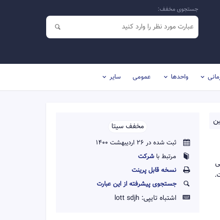
جستجوی مخفف:
مانی
واحدها
عمومی
سایر
ين
مخفف سیتا
ثبت شده در 26 اردیبهشت 1400
مرتبط با
شرکت
ی
نسخه قابل پرينت
.
جستجوی پیشرفته از این عبارت
اشتباه تایپی:
lott sdjh