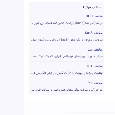
مطالب مرتبط
مخفف DOH
دوحه (الدوحة) (Doha) پایتخت کشور قطر است. این شهر در سواحل خ...
مخفف SaaS
سرویس نرم‌افزاری یک مجوز (SaaS) نرم‌افزاری و شیوه انتقالی اس...
مخفف مپنا
مپنا یا مدیریت پروژه‌های نیروگاهی ایران، نام یک شرکت صنعتی ا...
مخفف IOT
اینترنت چیزها یا چیزنت (IoT) که گاهی در زبان انگلیسی اینترنت...
مخفف DJI
دی‌جی‌آی یا شرکت نوآوری‌های علم و فناوری شرکت فناورانه چینی ...