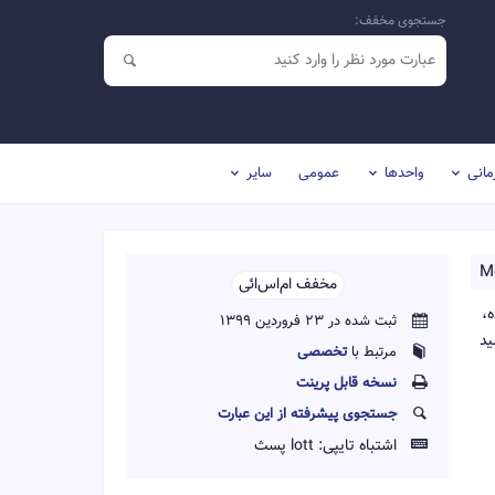
جستجوی مخفف:
مانی
واحدها
عمومی
سایر
M
مخفف ام‌اس‌ائی‌‌
ه،
ثبت شده در 23 فروردین 1399
ید
مرتبط با
تخصصی
نسخه قابل پرينت
جستجوی پیشرفته از این عبارت
اشتباه تایپی:
lott پسث