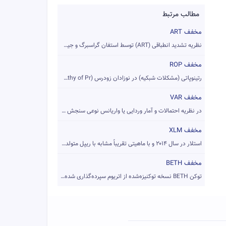
مطالب مرتبط
مخفف ART
نظریه تشدید انطباقی (ART) توسط استفان گراسبرگ و جیل کارپنتر ...
مخفف ROP
رتینوپاتی (مشکلات شبکیه) در نوزادان زودرس (Retinopathy of Pr...
مخفف VAR
در نظریه احتمالات و آمار وردایی یا واریانس نوعی سنجش پراکندگ...
مخفف XLM
استلار در سال ۲۰۱۴ و با ماهیتی تقریباً مشابه با ریپل متولد ش...
مخفف BETH
توکن BETH نسخه توکنیزه‌شده از اتریوم سپرده‌گذاری شده در صراف...