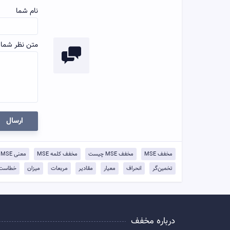
نام شما
متن نظر شما:
ارسال
مخفف MSE
مخفف MSE چیست
مخفف کلمه MSE
معنی MSE
تخمین‌گر
انحراف
معیار
مقادیر
مربعات
میزان
خطاست
درباره مخفف