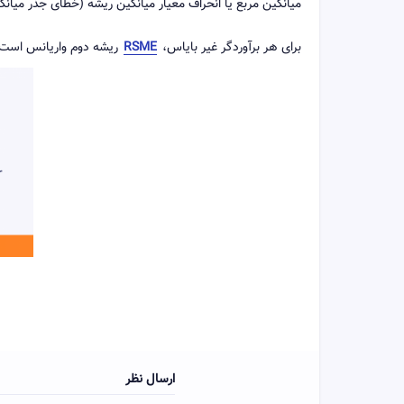
میانگین مربع یا انحراف معیار میانگین ریشه (خطای جذر میانگی
برای هر برآوردگر غیر بایاس،
RSME
ریشه دوم واریانس است ک
ارسال نظر