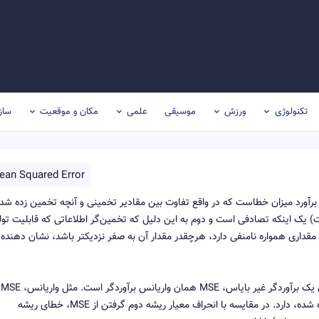
تکنولوژی
ورزش
موسیقی
علمی
مکان و موقعیت
ساز
ean Squared Error
، خطای میانگین مربعات (MSE) روشی برای برآورد میزان خطاست که در واقع تفاوت بین مقادیر تخمینی و آنچه تخمین زده شد
 نیست) یک اینکه تصادفی است و دوم به این دلیل که تخمین‌گر اطلاعاتی که قابلیت تول
داری همواره نامنفی دارد، هرچقدر مقدار آن به صفر نزدیکتر باشد، نشان دهنده
MSE شامل واریانس تخمین‌گر و بایاس (سوگیری) است. برای یک برآوردگر غیر بایاس، MSE همان واریانس برآوردگر است. مثل واریانس، MSE
همان واحدهای اندازه‌گیری را به عنوان مربع مقادیر تخمین زده شده، دارد. در مقایسه با انحراف معیار ریشه دوم گرفتن از MSE، خطای ریشه