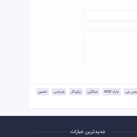
مارک MSE
میانگین
برآوردگر
واریانس
تخمین
جدیدترین عبارات