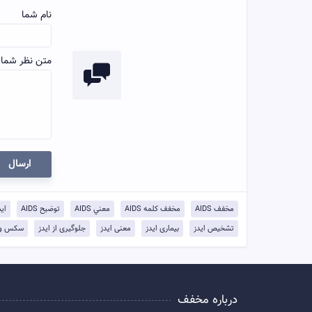
نام شما
متن نظر شما:
ارسال
مخفف AIDS
مخفف کلمه AIDS
معني AIDS
توضيح AIDS
ای
تشخیص ایدز
بیماری ایدز
معنی ایدز
جلوگیری از ایدز
سکس و ا
درباره مخفف