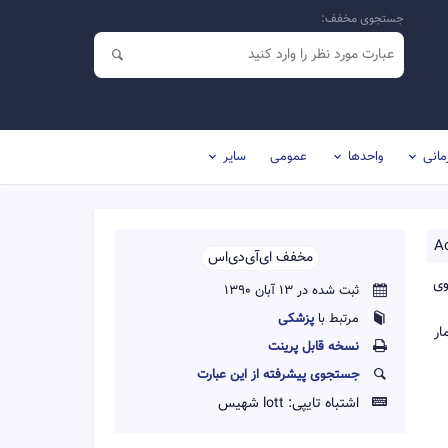
جستجوی مخفف:
مانی
واحدها
عمومی
سایر
A
مخفف ای‌آی‌دی‌اس‌‌
وی
ثبت شده در 13 آبان 1390
مرتبط با
پزشکی
ار
نسخه قابل پرينت
جستجوی پیشرفته از این عبارت
اشتباه تایپی:
lott شهیس