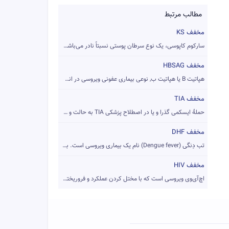
مطالب مرتبط
مخفف KS
سارکوم کاپوسی، یک نوع سرطان پوستی نسبتاً نادر می‌باشد که در ...
مخفف HBSAG
هپاتیت B یا هپاتیت ب, نوعی بیماری عفونی ویروسی در انسان است ...
مخفف TIA
حملهٔ‌ ایسکمی گذرا و یا در اصطلاح پزشکی TIA به حالت و شرایطی...
مخفف DHF
تب دِنگی (Dengue fever) نام یک بیماری ویروسی است. به آن تب د...
مخفف HIV
اچ‌آی‌وی ویروسی است که با مختل کردن عملکرد و فروریخته کردن گ...