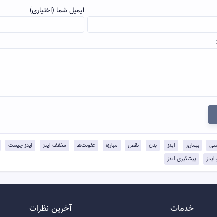
ایمیل شما (اختیاری)
منی
بیماری
ایدز
بدن
نقص
مبارزه
عفونت‌ها
مخفف ایدز
ایدز چیست
یدز
پیشگیری ایدز
خدمات
آخرین نظرات