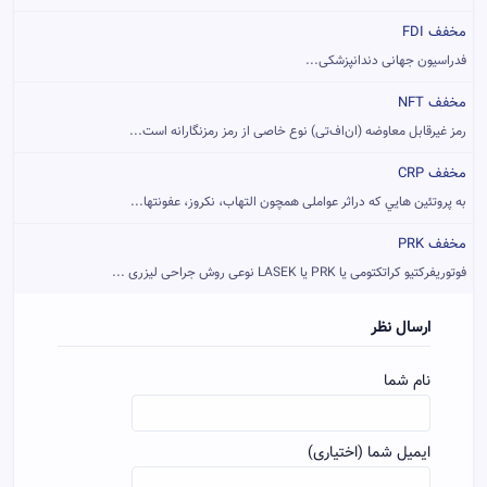
مخفف FDI
فدراسیون جهانی دندانپزشکی...
مخفف NFT
رمز غیرقابل معاوضه (ان‌اف‌تی) نوع خاصی از رمز رمزنگارانه است...
مخفف CRP
به پروتئين هايي که دراثر عواملی همچون التهاب، نکروز، عفونتها...
مخفف PRK
فوتوریفرکتیو کراتکتومی یا PRK یا LASEK نوعی روش جراحی لیزری ...
ارسال نظر
نام شما
ایمیل شما (اختیاری)