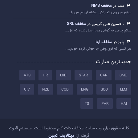
ممد در
مخفف NMS
موتور من روی انجینش نوشته ان ام اس با...
. حسین علی کریمی در
مخفف SRL
سلام پیامی به گوشی من ارسال شده که اول...
پلیز در
مخفف ایتا
هر کسی که توی وطن جا خوش کرده خودی...
جدیدترین عبارات
ATS
HR
L&D
STAR
CAR
SME
CIV
NZL
COD
ENG
SCO
LLM
TS
PAR
HAI
کلیه حقوق برای وب سایت مخفف دات کام محفوظ است. سیستم قدرت
گرفته از:
دیتالایف انجین