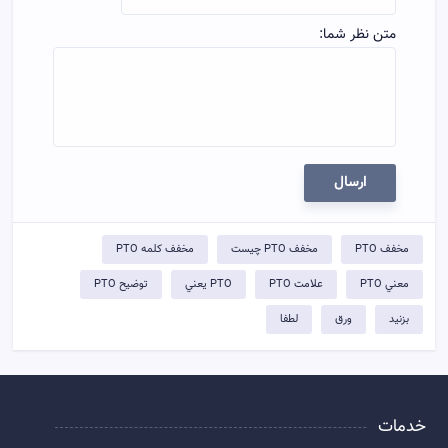
متن نظر شما:
ارسال
مخفف PTO
مخفف PTO چيست
مخفف کلمه PTO
معني PTO
علامت PTO
PTO يعني
توضيح PTO
بزنید
ورق
لطفا
خدمات