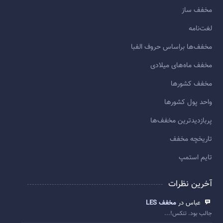
مخفف ساز
لغت‌نامه
مخفف‌ها براساس حروف الفبا
مخفف ماه‌های میلادی
مخفف کشورها
واحد پول کشورها
پربازديدترين مخفف‌ها
تاريخچه مخفف
تایم استمپ
آخرین نظرات
عباس در
مخفف LES
جالب بود. تنکس!...