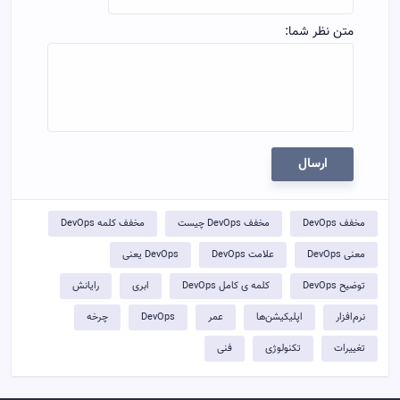
متن نظر شما:
ارسال
مخفف DevOps
مخفف DevOps چیست
مخفف کلمه DevOps
معنی DevOps
علامت DevOps
DevOps یعنی
توضيح DevOps
کلمه ی کامل DevOps
ابری
رایانش
نرم‌افزار
اپلیکیشن‌ها
عمر
DevOps
چرخه
تغییرات
تکنولوژی
فنی