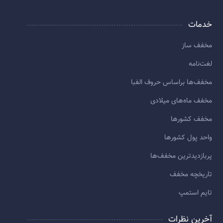
خدمات
مخفف ساز
لغت‌نامه
مخفف‌ها براساس حروف الفبا
مخفف ماه‌های میلادی
مخفف کشورها
واحد پول کشورها
پربازديدترين مخفف‌ها
تاريخچه مخفف
تایم استمپ
آخرین نظرات