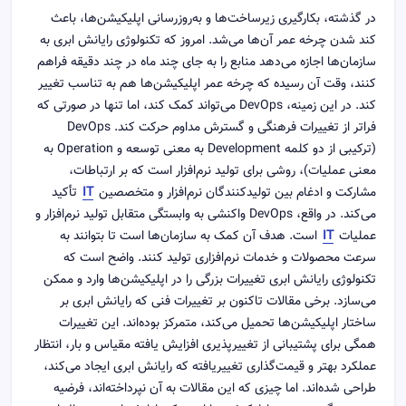
در گذشته، بکارگیری زیرساخت‌ها و به‌روزرسانی اپلیکیشن‌ها، باعث
کند شدن چرخه عمر آن‌ها می‌شد. امروز که تکنولوژی رایانش ابری به
سازمان‌ها اجازه می‌دهد منابع را به جای چند ماه در چند دقیقه فراهم
کنند، وقت آن رسیده که چرخه عمر اپلیکیشن‌ها هم به تناسب تغییر
کند. در این زمینه، DevOps می‌تواند کمک کند، اما تنها در صورتی که
فراتر از تغییرات فرهنگی و گسترش مداوم حرکت کند. DevOps
(ترکیبی از دو کلمه Development به معنی توسعه و Operation به
معنی عملیات)، روشی برای تولید نرم‌افزار است که بر ارتباطات،
مشارکت و ادغام بین تولیدکنندگان نرم‌افزار و متخصصین
IT
تأکید
می‌کند. در واقع، DevOps واکنشی به وابستگی متقابل تولید نرم‌افزار و
عملیات
IT
است. هدف آن کمک به سازمان‌ها است تا بتوانند به
سرعت محصولات و خدمات نرم‌افزاری تولید کنند. واضح است که
تکنولوژی رایانش ابری تغییرات بزرگی را در اپلیکیشن‌ها وارد و ممکن
می‌سازد. برخی مقالات تاکنون بر تغییرات فنی که رایانش ابری بر
ساختار اپلیکیشن‌ها تحمیل می‌کند، متمرکز بوده‌اند. این تغییرات
همگی برای پشتیبانی از تغییرپذیری افزایش یافته مقیاس و بار، انتظار
عملکرد بهتر و قیمت‌گذاری تغییریافته که رایانش ابری ایجاد می‌کند،
طراحی شده‌اند. اما چیزی که این مقالات به آن نپرداخته‌اند، فرضیه