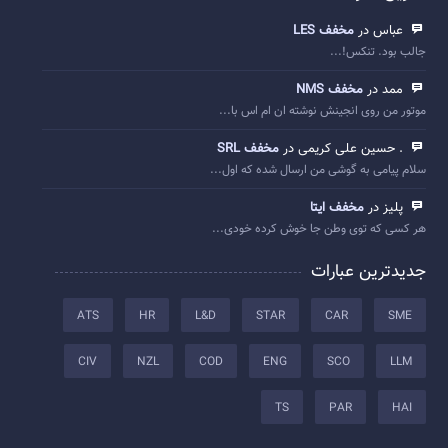
عباس در
مخفف LES
جالب بود. تنکس!...
ممد در
مخفف NMS
موتور من روی انجینش نوشته ان ام اس با...
. حسین علی کریمی در
مخفف SRL
سلام پیامی به گوشی من ارسال شده که اول...
پلیز در
مخفف ایتا
هر کسی که توی وطن جا خوش کرده خودی...
جدیدترین عبارات
ATS
HR
L&D
STAR
CAR
SME
CIV
NZL
COD
ENG
SCO
LLM
TS
PAR
HAI