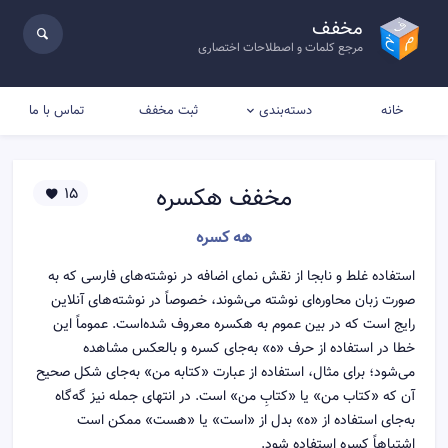
مخفف
مرجع کلمات و اصطلاحات اختصاری
خانه
ثبت مخفف
تماس با ما
دسته‌بندی
مخفف
هکسره
15
هه کسره
استفاده غلط و نابجا از نقش نمای اضافه در نوشته‌های فارسی که به
صورت زبان محاوره‌ای نوشته می‌شوند، خصوصاً در نوشته‌های آنلاین
رایج است که در بین عموم به هکسره معروف شده‌است. عموماً این
خطا در استفاده از حرف «ه» به‌جای کسره و بالعکس مشاهده
می‌شود؛ برای مثال، استفاده از عبارت «کتابه من» به‌جای شکل صحیح
آن که «کتاب من» یا «کتابِ من» است. در انتهای جمله نیز گه‌گاه
به‌جای استفاده از «ه» بدل از «است» یا «هست» ممکن است
اشتباهاً کسره استفاده شود.