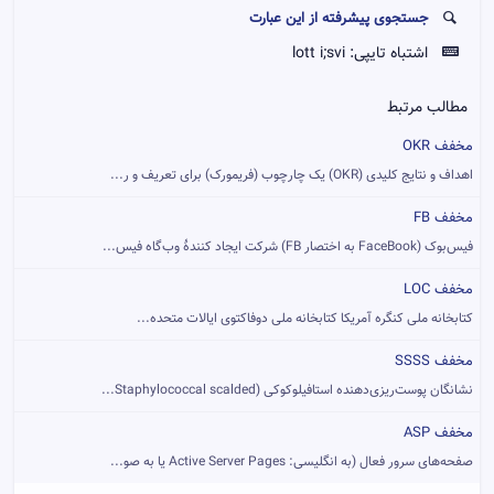
جستجوی پیشرفته از این عبارت
اشتباه تایپی:
lott i;svi
مطالب مرتبط
مخفف OKR
اهداف و نتایج کلیدی (OKR) یک چارچوب (فریمورک) برای تعریف و ر...
مخفف FB
فیس‌بوک (FaceBook به اختصار FB) شرکت ایجاد کنندهٔ وب‌گاه فیس...
مخفف LOC
کتابخانه ملی کنگره آمریکا کتابخانه ملی دوفاکتوی ایالات متحده...
مخفف SSSS
نشانگان پوست‌ریزی‌دهنده استافیلوکوکی (Staphylococcal scalded...
مخفف ASP
صفحه‌های سرور فعال (به انگلیسی: Active Server Pages یا به صو...