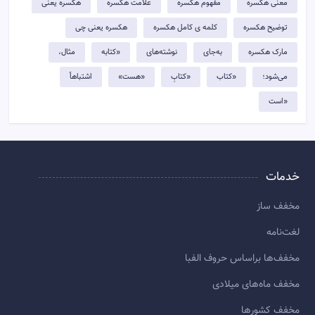
معنی هکسره
مفهوم هکسره
علامت هکسره
هکسره یعنی
توضيح هکسره
کلمه ی کامل هکسره
هکسره یعنی چی
مارک هکسره
به‌جای
نوشته‌های
«کتابه
مثال،
می‌شود؛
«کتاب
«کتابِ
«هست»
اشتباهاً
«است
خدمات
مخفف ساز
لغت‌نامه
مخفف‌ها براساس حروف الفبا
مخفف ماه‌های میلادی
مخفف کشورها