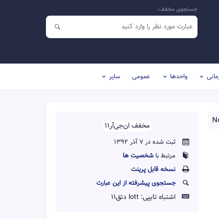
جستجوی مخفف:
مانی
واحدها
عمومی
سایر
N
مخفف ان‌جی‌آر‌1‌1‌‌
ثبت شده در 7 آذر 1392
مرتبط با
شخصیت ها
نسخه قابل پرينت
جستجوی پیشرفته از این عبارت
اشتباه تایپی:
lott دتق11