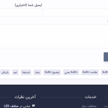
ایمیل شما (اختیاری)
علامت NJR11
NJR11 يعني
توضيح NJR11
نیمار
بارسلونا
تیم
بازیکن
خدمات
آخرین نظرات
مخفف ساز
ت،
عباس در
مخفف LES