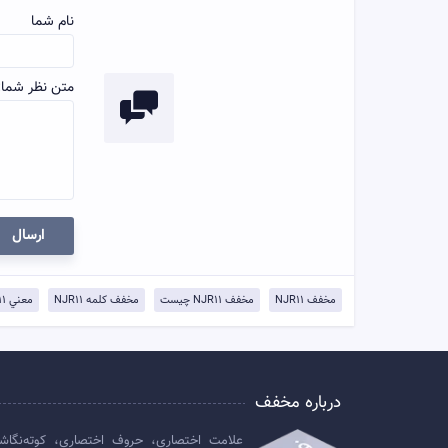
نام شما
متن نظر شما:
ارسال
مخفف NJR11
مخفف NJR11 چيست
مخفف کلمه NJR11
معني NJR11
درباره مخفف
علامت اختصاری، حروف اختصاری، کوته‌نگاش