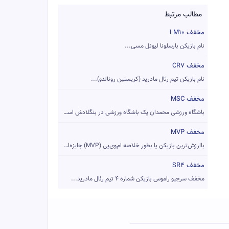
مطالب مرتبط
مخفف LM10
نام بازیکن بارسلونا لیونل مسی...
مخفف CR7
نام بازیکن تیم رئال مادرید (کریستین رونالدو)...
مخفف MSC
باشگاه ورزشی محمدان یک باشگاه ورزشی در بنگلادش است که عمدتا ...
مخفف MVP
باارزش‌ترین بازیکن یا بطور خلاصه ام‌وی‌پی (MVP) جایزه‌ای است...
مخفف SR4
مخفف سرجیو راموس بازیکن شماره 4 تیم رئال مادرید...