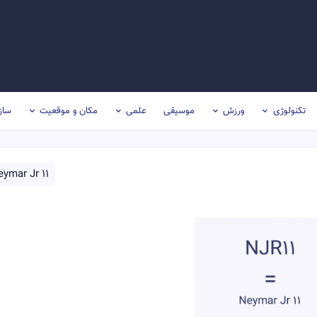
تکنولوژی
ورزش
موسیقی
علمی
مکان و موقعیت
ساز
eymar Jr 11