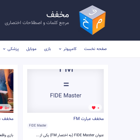
مخفف
مرجع کلمات و اصطلاحات اختصاری
صفحه نخست
کامپیوتر
بازی
موبایل
پزشکی
50
0
مخفف عبارت FM
مخفف عبا
FIDE Master
عنوان FIDE Master (به اختصار FM) یکی از...
بازی واقعیت جایگز