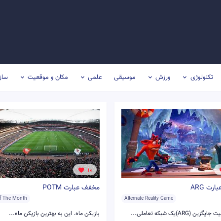
تکنولوژی
ورزش
موسیقی
علمی
مکان و موقعیت
ساز
10
رت ARG
مخفف عبارت POTM
Of The Month
Alternate Reality Game
ین (ARG)یک شبکه تعاملی...
بازیکن ماه. این به بهترین بازیکن ماه...