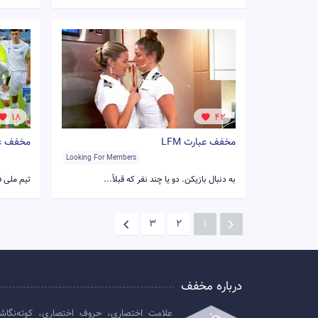
18
42
مخفف عبارت LFM
مخفف عبا
Looking For Members
به دنبال بازیکن. دو یا چند نفر که قبلاً...
تیم ملی ف
3
2
1
درباره مخفف
علامت اختصاری، حروف اختصاری، کوته‌نگاش