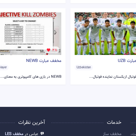
28
رت UZB
مخفف عبارت NEWB
layer
Uzbekistan
وتبال ازبکستان نماینده فوتبال...
NEWB در بازی های کامپیوتری به معنای...
خدمات
آخرین نظرات
مخفف ساز
ت،
عباس در
مخفف LES