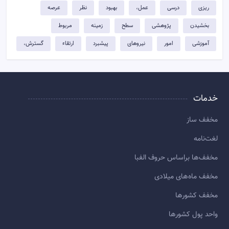
ریزی
درسی
عمل،
بهبود
نظر
عرصه
بخشیدن
پژوهشی
سطح
زمینه
مربوط
آموزشی
امور
نیروهای
پیشبرد
ارتقاء
گسترش،
خدمات
مخفف ساز
لغت‌نامه
مخفف‌ها براساس حروف الفبا
مخفف ماه‌های میلادی
مخفف کشورها
واحد پول کشورها