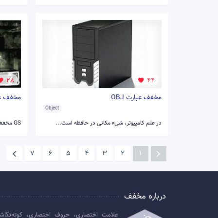
28
44
مخفف عبارت OBJ
مخفف عبا
Object
در علم کامپیوتر، شیء مکانی در حافظه است...
GS مخفف Game Spot، یکی از بزرگترین...
7
6
5
4
3
2
1
درباره مخفف
علامت اختصاری، حروف اختصاری، کوته‌نگاش