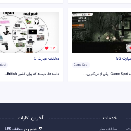
27
رت GS
مخفف عبارت IO
utput
Game Spot
دامنه io. درسته که برای کشور British...
خدمات
آخرین نظرات
مخفف ساز
ت،
عباس در
مخفف LES