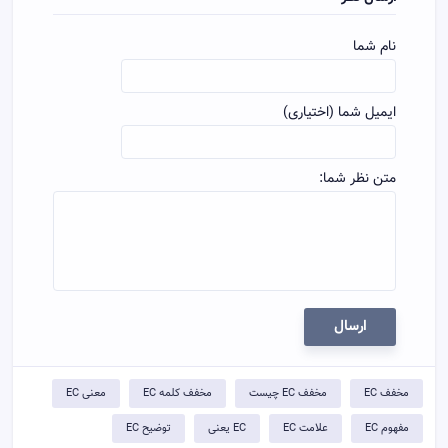
نام شما
ایمیل شما (اختیاری)
متن نظر شما:
ارسال
مخفف EC
مخفف EC چیست
مخفف کلمه EC
معنی EC
مفهوم EC
علامت EC
EC یعنی
توضيح EC