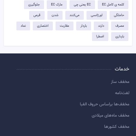
کلمه ی کامل EC
EC یعنی چی
مارک EC
جلوگیری
حاملگی
اورژانسی
می‌کنند
شدن
قرص
مصرف
دارند
باردار
مقاربت
اختصاری
نماد
بارداری
اضطرا
خدمات
مخفف ساز
لغت‌نامه
مخفف‌ها براساس حروف الفبا
مخفف ماه‌های میلادی
مخفف کشورها