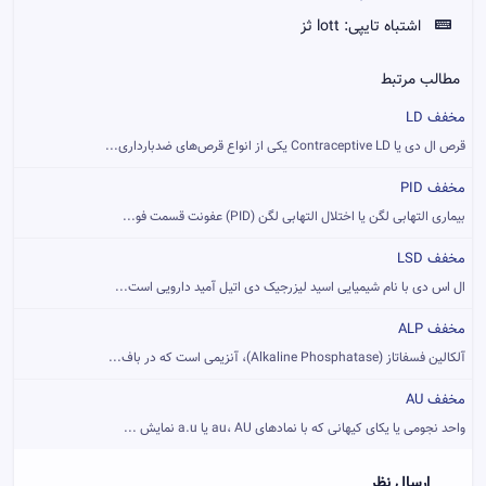
اشتباه تایپی:
lott ثز
مطالب مرتبط
مخفف LD
قرص ال دی یا Contraceptive LD یکی از انواع قرص‌های ضدبارداری...
مخفف PID
بیماری التهابی لگن یا اختلال التهابی لگن (PID) عفونت قسمت فو...
مخفف LSD
ال اس دی با نام شیمیایی اسید لیزرجیک دی اتیل آمید دارویی است...
مخفف ALP
آلکالین فسفاتاز (Alkaline Phosphatase)، آنزیمی است که در باف...
مخفف AU
واحد نجومی یا یکای کیهانی که با نمادهای au، AU یا a.u نمایش ...
ارسال نظر