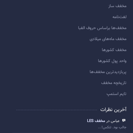
مخفف ساز
لغت‌نامه
مخفف‌ها براساس حروف الفبا
مخفف ماه‌های میلادی
مخفف کشورها
واحد پول کشورها
پربازديدترين مخفف‌ها
تاريخچه مخفف
تایم استمپ
آخرین نظرات
عباس در
مخفف LES
جالب بود. تنکس!...