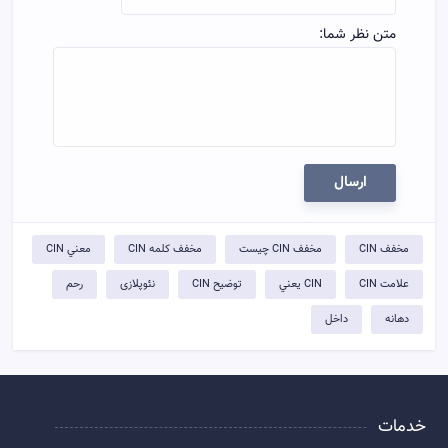
متن نظر شما:
ارسال
مخفف CIN
مخفف CIN چيست
مخفف کلمه CIN
معني CIN
علامت CIN
CIN يعني
توضيح CIN
نئوپلازی
رحم
دهانه
داخل
خدمات