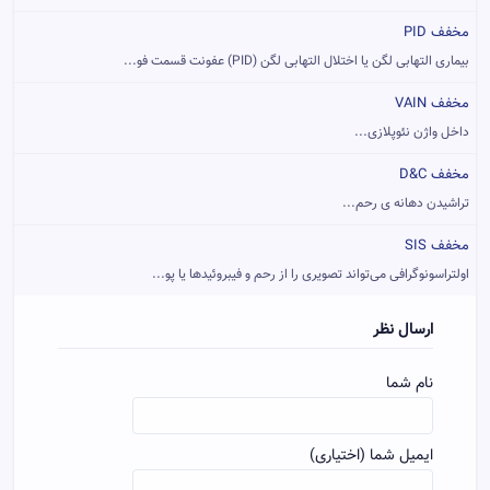
مخفف PID
بیماری التهابی لگن یا اختلال التهابی لگن (PID) عفونت قسمت فو...
مخفف VAIN
داخل واژن نئوپلازی...
مخفف D&C
تراشیدن دهانه ی رحم...
مخفف SIS
اولتراسونوگرافی می‌تواند تصویری را از رحم و فیبروئیدها یا پو...
ارسال نظر
نام شما
ایمیل شما (اختیاری)