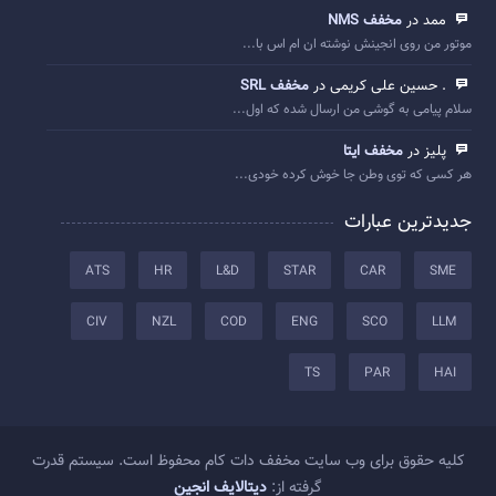
ممد در
مخفف NMS
موتور من روی انجینش نوشته ان ام اس با...
. حسین علی کریمی در
مخفف SRL
سلام پیامی به گوشی من ارسال شده که اول...
پلیز در
مخفف ایتا
هر کسی که توی وطن جا خوش کرده خودی...
جدیدترین عبارات
ATS
HR
L&D
STAR
CAR
SME
CIV
NZL
COD
ENG
SCO
LLM
TS
PAR
HAI
کلیه حقوق برای وب سایت مخفف دات کام محفوظ است. سیستم قدرت
گرفته از:
دیتالایف انجین