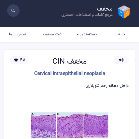
مخفف
مرجع کلمات و اصطلاحات اختصاری
خانه
ثبت مخفف
تماس با ما
دسته‌بندی
مخفف
CIN
48
Cervical intraepithelial neoplasia
داخل دهانه رحم نئوپلازی