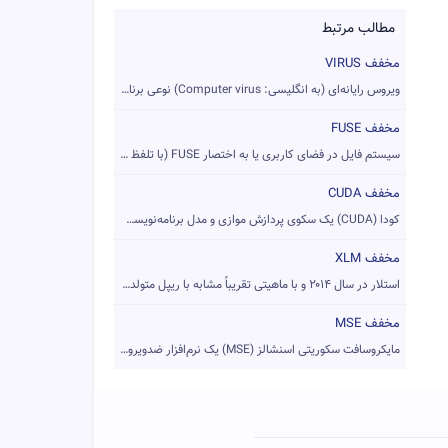
مطالب مرتبط
مخفف VIRUS
ویروس رایانه‌ای (به انگلیسی: Computer virus) نوعی برنامه رای...
مخفف FUSE
سیستم فایل در فضای کاربری یا به اختصار FUSE (با تلفظ فیوز)، ...
مخفف CUDA
کودا (CUDA) یک سکوی پردازش موازی و مدل برنامه‌نویسی است که ت...
مخفف XLM
استلار در سال ۲۰۱۴ و با ماهیتی تقریباً مشابه با ریپل متولد ش...
مخفف MSE
مایکروسافت سکوریتی اسنشالز (MSE) یک نرم‌افزار ضدویروس رایگان...