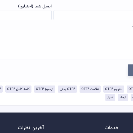
ایمیل شما (اختیاری)
مفهوم OTFE
علامت OTFE
OTFE یعنی
توضيح OTFE
کلمه کامل OTFE
FE
ایجاد
احراز
خدمات
آخرین نظرات