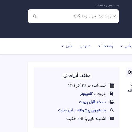
جستجوی مخفف:
مانی
واحدها
عمومی
سایر
On
مخفف اُ‌تی‌اف‌ائی‌‌
لی
ثبت شده در 26 آذر 1401
اه
مرتبط با
کامپیوتر
نسخه قابل پرينت
جستجوی پیشرفته از این عبارت
اشتباه تایپی:
lott خفبث