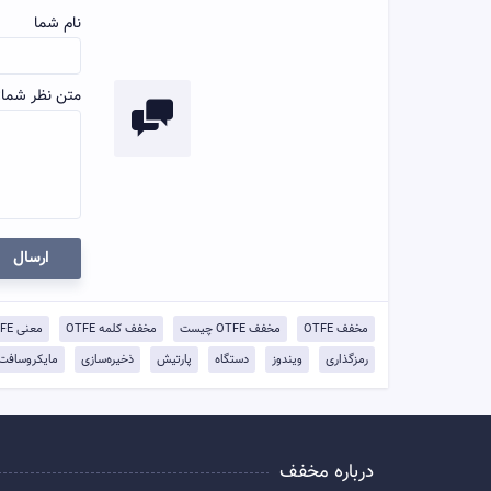
نام شما
متن نظر شما:
ارسال
مخفف OTFE
مخفف OTFE چیست
مخفف کلمه OTFE
معنی OTFE
رمزگذاری
ویندوز
دستگاه
پارتیش
ذخیره‌سازی
مایکروسافت
درباره مخفف