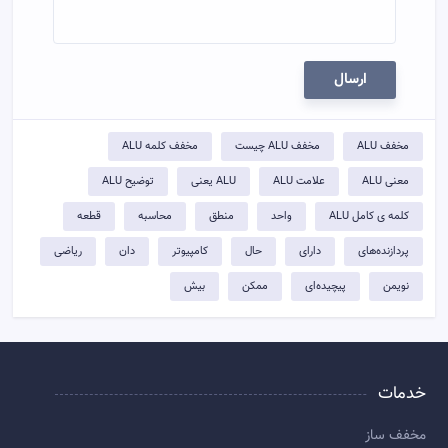
ارسال
مخفف ALU
مخفف ALU چیست
مخفف کلمه ALU
معنی ALU
علامت ALU
ALU یعنی
توضيح ALU
کلمه ی کامل ALU
واحد
منطق
محاسبه
قطعه
پردازنده‌های
دارای
حال
کامپیوتر
دان
ریاضی
نویمن
پیچیده‌ای
ممکن
بیش
خدمات
مخفف ساز