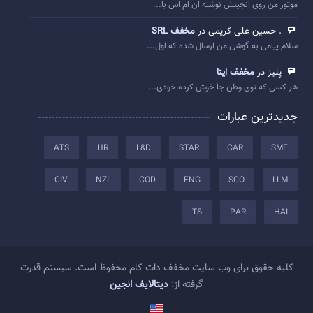
موتور من روی انجینش نوشته ان ام اس با...
. حسین علی کریمی در
مخفف SRL
سلام پیامی به گوشی من ارسال شده که اول...
پلیز در
مخفف ایتا
هر کسی که توی وطن جا خوش کرده خودی...
جدیدترین عبارات
ATS
HR
L&D
STAR
CAR
SME
CIV
NZL
COD
ENG
SCO
LLM
TS
PAR
HAI
کلیه حقوق برای وب سایت مخفف دات کام محفوظ است. سیستم قدرت
گرفته از:
دیتالایف انجین