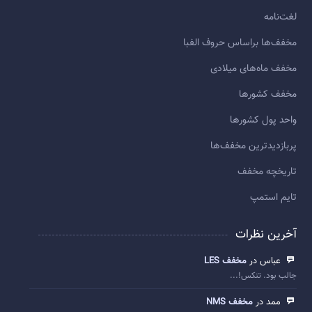
لغت‌نامه
مخفف‌ها براساس حروف الفبا
مخفف ماه‌های میلادی
مخفف کشورها
واحد پول کشورها
پربازديدترين مخفف‌ها
تاريخچه مخفف
تایم استمپ
آخرین نظرات
عباس در
مخفف LES
جالب بود. تنکس!...
ممد در
مخفف NMS