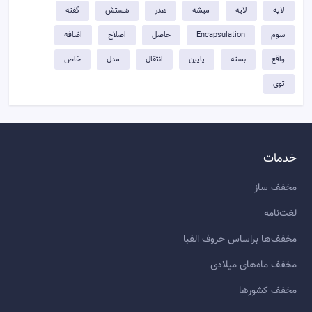
لايه
لایه
میشه
هدر
هستش
گفته
سوم
Encapsulation
حاصل
اصلاح
اضافه
واقع
بسته
پایین
انتقال
مدل
خاص
توی
خدمات
مخفف ساز
لغت‌نامه
مخفف‌ها براساس حروف الفبا
مخفف ماه‌های میلادی
مخفف کشورها