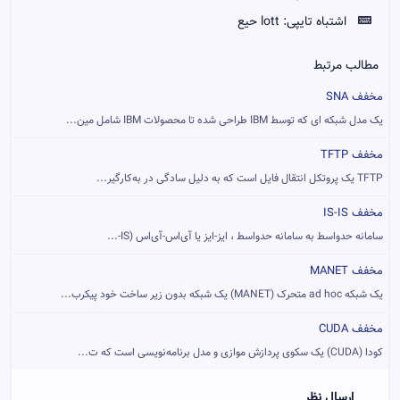
اشتباه تایپی:
lott حیع
مطالب مرتبط
مخفف SNA
یک مدل شبکه ای که توسط IBM طراحی شده تا محصولات IBM شامل مین...
مخفف TFTP
TFTP یک پروتکل انتقال فایل است که به دلیل سادگی در به‌کارگیر...
مخفف IS-IS
سامانه حدواسط به سامانه حدواسط ، ایز-ایز یا آی‌اس-آی‌اس (IS-...
مخفف MANET
یک شبکه ad hoc متحرک (MANET) یک شبکه بدون زیر ساخت خود پیکرب...
مخفف CUDA
کودا (CUDA) یک سکوی پردازش موازی و مدل برنامه‌نویسی است که ت...
ارسال نظر