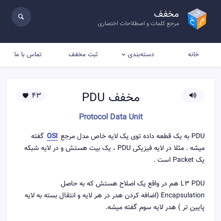
مخفف
مرجع کلمات و اصطلاحات اختصاری
خانه
ثبت مخفف
تماس با ما
دسته‌بندی
مخفف
PDU
43
Protocol Data Unit
PDU به يک قطعه داده توی يک لايه خاص مدل مرجع
OSI
گفته
میشه . مثلا در لايه فيزيکی PDU ، يک بيت هستش و در لايه شبکه
يک Packet است .
L3 PDU هم در واقع یک اصلاح هستش که به حاصل
Encapsulation (اضافه کردن هدر در هر لایه و انتقال بسته به لایه
پایین تر ) هدر لایه سوم گفته میشه.