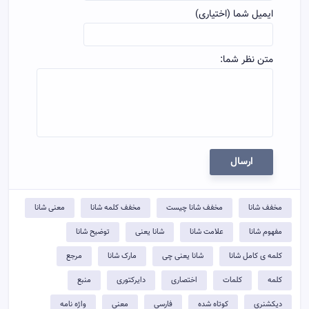
ایمیل شما (اختیاری)
متن نظر شما:
ارسال
مخفف شانا
مخفف شانا چیست
مخفف کلمه شانا
معنی شانا
مفهوم شانا
علامت شانا
شانا یعنی
توضيح شانا
کلمه ی کامل شانا
شانا یعنی چی
مارک شانا
مرجع
کلمه
کلمات
اختصاری
دایرکتوری
منبع
دیکشنری
کوتاه شده
فارسی
معنی
واژه نامه