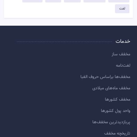
لغت
خدمات
مخفف ساز
لغت‌نامه
مخفف‌ها براساس حروف الفبا
مخفف ماه‌های میلادی
مخفف کشورها
واحد پول کشورها
پربازديدترين مخفف‌ها
تاريخچه مخفف