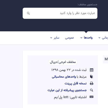
جستجوی مخفف:
مانی
واحدها
عمومی
سایر
Mi
مخفف ام‌جی‌/‌دی‌ال‌‌
ثبت شده در 22 بهمن 1398
مرتبط با
واحدهای محاسباتی
نسخه قابل پرينت
جستجوی پیشرفته از این عبارت
اشتباه تایپی:
lott پل/یم