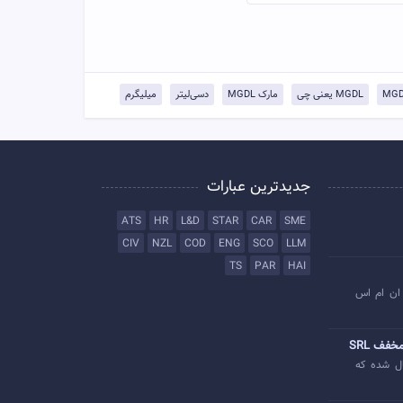
MGDL یعنی چی
مارک MGDL
دسی‌لیتر
میلیگرم
جدیدترین عبارات
ATS
HR
L&D
STAR
CAR
SME
CIV
NZL
COD
ENG
SCO
LLM
TS
PAR
HAI
ان ام اس
خفف SRL
ل شده که