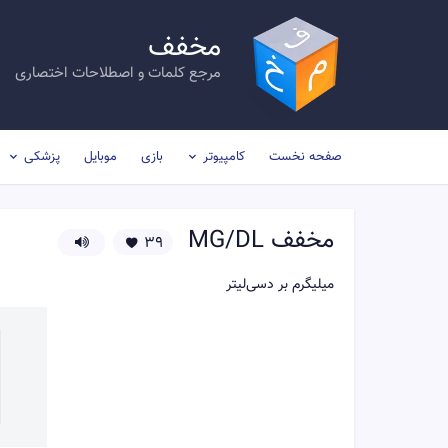
مخفف
مرجع کلمات و اصطلاحات اختصاری
صفحه نخست
کامپیوتر
بازی
موبایل
پزشکی
مخفف
MG/DL
39
میلیگرم بر دسی‌لیتر