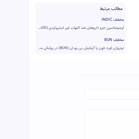
مطالب مرتبط
مخفف INDIC
ایندومتاسین جزو داروهای ضد التهاب غیر استروئیدی (NSAID) می‌ب...
مخفف BUN
نیتروژن اوره خون یا آزمایش بی‌.یو.ان (BUN) در پزشکی میزان او...