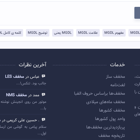
مفهوم MGDL
علامت MGDL
MGDL یعنی
توضيح MGDL
کلمه ی کامل MGDL
خدمات
آخرین نظرات
مخفف ساز
ت،
عباس در
مخفف LES
جالب بود. تنکس!...
رت
لغت‌نامه
 را
مخفف‌ها براساس حروف الفبا
ممد در
مخفف NMS
مخفف ماه‌های میلادی
موتور من روی انجینش نوشته 
 اولین و
با...
مخفف کشورها
ای
واحد پول کشورها
. حسین علی کریمی در
م
پربازديدترين مخفف‌ها
سلام پیامی به گوشی من ارسا
اول...
تاريخچه مخفف