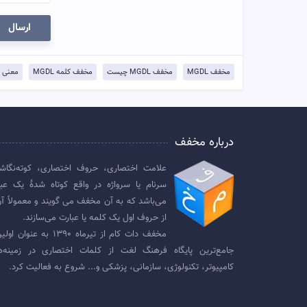
ارسال
مخفف MGDL
مخفف MGDL چیست
مخفف کلمه MGDL
معنی MGDL
درباره مخفف
علامت اختصاری، حروف اختصاری، کوته‌نگاش
سرنام یا سرواژه در واقع کوتاه شدهٔ یک عبا
می‌باشد که به آن مخفف می گویند و معمولاً آن
از حروف اول یک کلمه یا عبارت می‌سازند.
مخفف دات کام از تیرماه ۱۳۹۰ به عنوان
جامع‌ترین پایگاه فرهنگ لغت از کلمات اختصاری در زمینه‌ه
کامپیوتر، تکنولوژی، سازمانی، پزشکی و... شروع به فعالیت کرد.