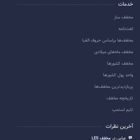
خدمات
مخفف ساز
لغت‌نامه
مخفف‌ها براساس حروف الفبا
مخفف ماه‌های میلادی
مخفف کشورها
واحد پول کشورها
پربازديدترين مخفف‌ها
تاريخچه مخفف
تایم استمپ
آخرین نظرات
عباس در
مخفف LES