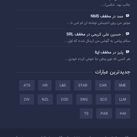
جالب بود. تنکس!...
ممد در
مخفف NMS
موتور من روی انجینش نوشته ان ام اس با...
. حسین علی کریمی در
مخفف SRL
سلام پیامی به گوشی من ارسال شده که اول...
پلیز در
مخفف ایتا
هر کسی که توی وطن جا خوش کرده خودی...
جدیدترین عبارات
ATS
HR
L&D
STAR
CAR
SME
CIV
NZL
COD
ENG
SCO
LLM
TS
PAR
HAI