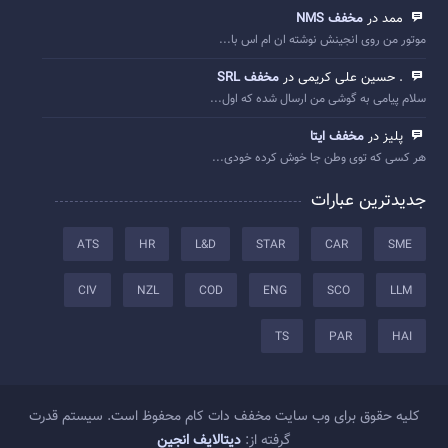
ممد در
مخفف NMS
موتور من روی انجینش نوشته ان ام اس با...
. حسین علی کریمی در
مخفف SRL
سلام پیامی به گوشی من ارسال شده که اول...
پلیز در
مخفف ایتا
هر کسی که توی وطن جا خوش کرده خودی...
جدیدترین عبارات
ATS
HR
L&D
STAR
CAR
SME
CIV
NZL
COD
ENG
SCO
LLM
TS
PAR
HAI
کلیه حقوق برای وب سایت مخفف دات کام محفوظ است. سیستم قدرت
گرفته از:
دیتالایف انجین