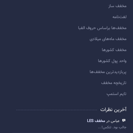
مخفف ساز
لغت‌نامه
مخفف‌ها براساس حروف الفبا
مخفف ماه‌های میلادی
مخفف کشورها
واحد پول کشورها
پربازديدترين مخفف‌ها
تاريخچه مخفف
تایم استمپ
آخرین نظرات
عباس در
مخفف LES
جالب بود. تنکس!...