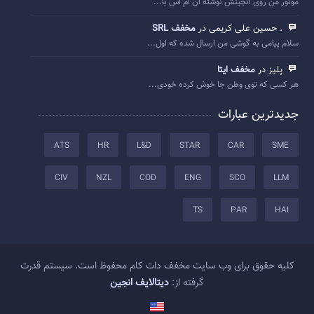
موتور من روی انجینش نوشته ان ام اس با...
. حسین علی کریمی در
مخفف SRL
سلام پیامی به گوشی من ارسال شده که اول...
پلیز در
مخفف ایتا
هر کسی که توی وطن جا خوش کرده خودی...
جدیدترین عبارات
ATS
HR
L&D
STAR
CAR
SME
CIV
NZL
COD
ENG
SCO
LLM
TS
PAR
HAI
کلیه حقوق برای وب سایت مخفف دات کام محفوظ است. سیستم قدرت
گرفته از:
دیتالایف انجین