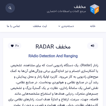
مخفف
مرجع کلمات و اصطلاحات اختصاری
خانه
ثبت مخفف
تماس با ما
دسته‌بندی
مخفف
RADAR
20
RAdio Detection And Ranging
رادار (Radar)، یک دستگاه رادیویی است که برای مشاهده، تشخیص
یا آشکارسازی اجسام و نیز اندازه‌گیری برخی ویژگی‌های آن‌ها به کمک
موج‌های رادیویی به کار می‌رود. کاربرد اولیهٔ رادار و محل پیدایش و
رشد آن در صنایع نظامی و هوانوردی بوده‌است. در صنایع نظامی،
نقش اصلیِ یک سامانهٔ راداری، نظارت بر یک گسترهٔ بزرگ و تشخیص
جسم‌های متحرک، ردیابی هدف‌ها و استخراج مشخصه‌هایی مانند
فاصله، جهت، سرعت، ارتفاع و اندازهٔ هدف است. رادارهای نظامی برای
کاربردهای نظارت، ردیابی هدف، هدایت و ناوبری، و دیدن از پشت