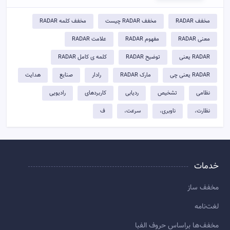
مخفف RADAR
مخفف RADAR چیست
مخفف کلمه RADAR
معنی RADAR
مفهوم RADAR
علامت RADAR
RADAR یعنی
توضيح RADAR
کلمه ی کامل RADAR
RADAR یعنی چی
مارک RADAR
رادار
صنایع
هدایت
نظامی
تشخیص
ردیابی
کاربردهای
رادیویی
نظارت،
ناوبری،
سرعت،
ف
خدمات
مخفف ساز
لغت‌نامه
مخفف‌ها براساس حروف الفبا