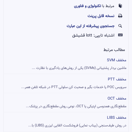
تکنولوژی و فناوری
مرتبط با
نسخه قابل پرينت
جستجوی پیشرفته از این عبارت
اشتباه تایپی:
lott قشیشق
مطالب مرتبط
مخفف SVM
ماشین بردار پشتیبانی (SVMs) یکی از روش‌های یادگیری با نظارت ...
مخفف PTT
سرویس POC یا خدمات بگیر و صحبت کن سلولی PTT در شبکه تلفن همر...
مخفف OCT
مقطع‌نگاری همدوسی اپتیکی یا OCT، نوعی روش مقطع‌نگاری در پزشک...
مخفف LIBS
در روش طیف‌سنجی (بیناب نمایی) فروشکست القایی لیزری (LIBS) با...