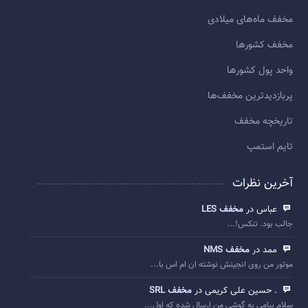
مخفف ماه‌های میلادی
مخفف کشورها
واحد پول کشورها
پربازديدترين مخفف‌ها
تاريخچه مخفف
تایم استمپ
آخرین نظرات
عباس در
مخفف LES
جالب بود. تنکس!...
ممد در
مخفف NMS
موتور من روی انجینش نوشته ان ام اس با...
. حسین علی کریمی در
مخفف SRL
سلام پیامی به گوشی من ارسال شده که اول...