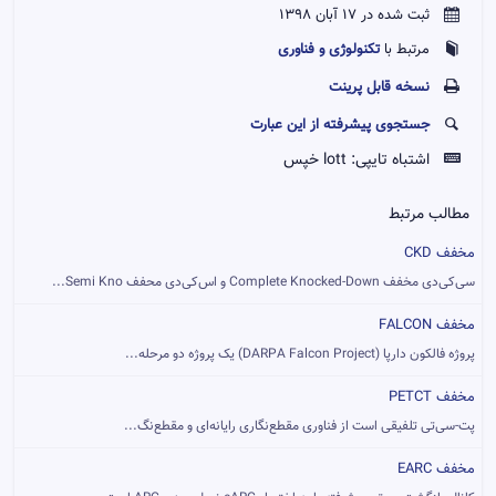
ثبت شده در 17 آبان 1398
تکنولوژی و فناوری
مرتبط با
نسخه قابل پرينت
جستجوی پیشرفته از این عبارت
اشتباه تایپی:
lott خپس
مطالب مرتبط
مخفف CKD
سی‌کی‌دی مخفف Complete Knocked-Down و اس‌کی‌دی محفف Semi Kno...
مخفف FALCON
پروژه فالکون دارپا (DARPA Falcon Project) یک پروژه دو مرحله‌...
مخفف PETCT
پت-سی‌تی تلفیقی است از فناوری مقطع‌نگاری رایانه‌ای و مقطع‌نگ...
مخفف EARC