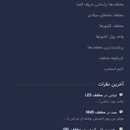
مخفف‌ها براساس حروف الفبا
مخفف ماه‌های میلادی
مخفف کشورها
واحد پول کشورها
پربازديدترين مخفف‌ها
تاريخچه مخفف
تایم استمپ
آخرین نظرات
عباس در
مخفف LES
جالب بود. تنکس!...
ممد در
مخفف NMS
موتور من روی انجینش نوشته ان ام اس با...
. حسین علی کریمی در
مخفف SRL