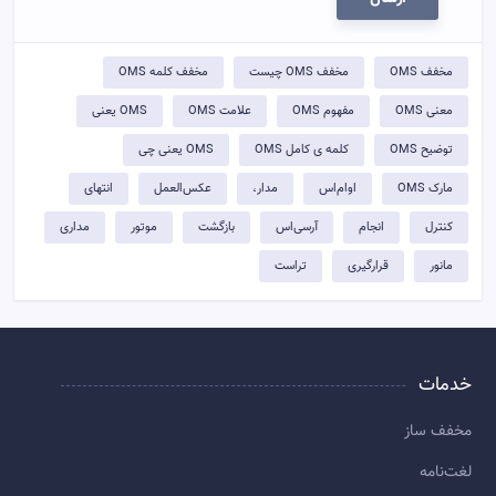
مخفف OMS
مخفف OMS چیست
مخفف کلمه OMS
معنی OMS
مفهوم OMS
علامت OMS
OMS یعنی
توضيح OMS
کلمه ی کامل OMS
OMS یعنی چی
مارک OMS
اوام‌اس
مدار،
عکس‌العمل
انتهای
کنترل
انجام
آرسی‌اس
بازگشت
موتور
مداری
مانور
قرارگیری
تراست
خدمات
مخفف ساز
لغت‌نامه