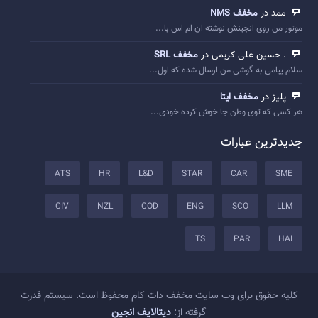
ممد در
مخفف NMS
موتور من روی انجینش نوشته ان ام اس با...
. حسین علی کریمی در
مخفف SRL
سلام پیامی به گوشی من ارسال شده که اول...
پلیز در
مخفف ایتا
هر کسی که توی وطن جا خوش کرده خودی...
جدیدترین عبارات
ATS
HR
L&D
STAR
CAR
SME
CIV
NZL
COD
ENG
SCO
LLM
TS
PAR
HAI
کلیه حقوق برای وب سایت مخفف دات کام محفوظ است. سیستم قدرت
گرفته از:
دیتالایف انجین