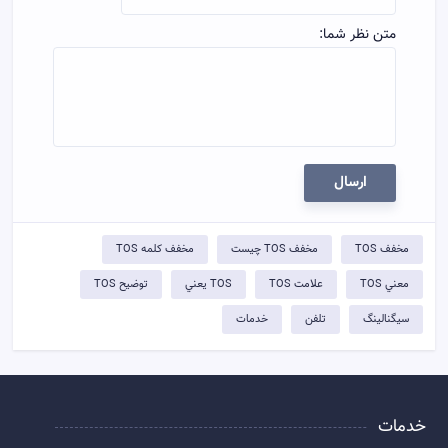
متن نظر شما:
ارسال
مخفف TOS
مخفف TOS چيست
مخفف کلمه TOS
معني TOS
علامت TOS
TOS يعني
توضيح TOS
سیگنالینگ
تلفن
خدمات
خدمات