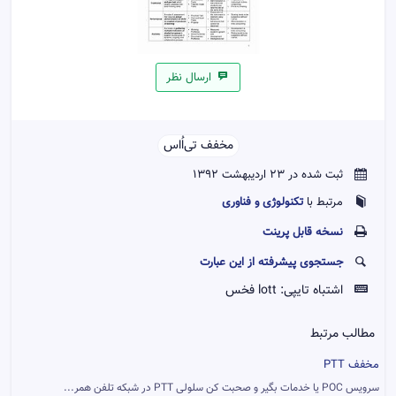
ارسال نظر
مخفف تی‌اُ‌اس‌‌
ثبت شده در 23 اردیبهشت 1392
تکنولوژی و فناوری
مرتبط با
نسخه قابل پرينت
جستجوی پیشرفته از این عبارت
اشتباه تایپی:
lott فخس
مطالب مرتبط
مخفف PTT
سرویس POC یا خدمات بگیر و صحبت کن سلولی PTT در شبکه تلفن همر...