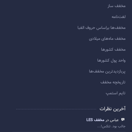
مخفف ساز
لغت‌نامه
مخفف‌ها براساس حروف الفبا
مخفف ماه‌های میلادی
مخفف کشورها
واحد پول کشورها
پربازديدترين مخفف‌ها
تاريخچه مخفف
تایم استمپ
آخرین نظرات
عباس در
مخفف LES
جالب بود. تنکس!...